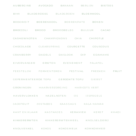
AUBERGINE
AVOCADO
BANAAN
BERLIJN
BIETJES
BIMI
BLADERDEEG
BLADGROEN
BLOEMKOOL
BOEKWEIT
BOERENKOOL
BOERENPATE
BONEN
BROCCOLI
BROOD
BROODBELEG
BULGUR
CACAO
CASHEWNOTEN
CHAMPIGNONS
CHIA
CHIPOTLE
CHOCOLADE
CLEARSPRING
COURGETTE
COUSCOUS
CRANBERRY
DADELS
DASLOOK
DIP
EDAMAME
EIVERVANGER
ERWTEN
EVENEMENT
FALAFEL
FEESTELIJK
FERMENTEREN
FESTIVAL
FREEKEH
FRUIT
GEFERMENTEERDE TOFU
GEROOKTE TOFU
GIERST
GRONINGEN
HAARVERZORGING
HARICOTS VERT
HAVERVLOKKEN
HAZELNOTEN
IJS
IJSPEGELS
JACKFRUIT
JOSTABES
KAASSAUS
KALA NAMAK
KANT EN KLAAR
KASTANJES
KERAMIEK
KERST
KHADI
KIKKERERWTEN
KIKKERERWTENMEEL
KNOLSELDERIJ
KNOLVENKEL
KOKOS
KOKOSMELK
KOMKOMMER