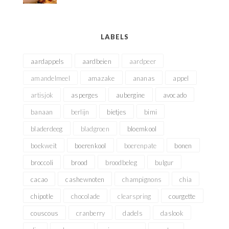
LABELS
aardappels
aardbeien
aardpeer
amandelmeel
amazake
ananas
appel
artisjok
asperges
aubergine
avocado
banaan
berlijn
bietjes
bimi
bladerdeeg
bladgroen
bloemkool
boekweit
boerenkool
boerenpate
bonen
broccoli
brood
broodbeleg
bulgur
cacao
cashewnoten
champignons
chia
chipotle
chocolade
clearspring
courgette
couscous
cranberry
dadels
daslook