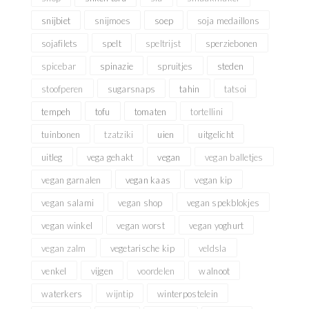
snijbiet
snijmoes
soep
soja medaillons
sojafilets
spelt
speltrijst
sperziebonen
spicebar
spinazie
spruitjes
steden
stoofperen
sugarsnaps
tahin
tatsoi
tempeh
tofu
tomaten
tortellini
tuinbonen
tzatziki
uien
uitgelicht
uitleg
vega gehakt
vegan
vegan balletjes
vegan garnalen
vegan kaas
vegan kip
vegan salami
vegan shop
vegan spekblokjes
vegan winkel
vegan worst
vegan yoghurt
vegan zalm
vegetarische kip
veldsla
venkel
vijgen
voordelen
walnoot
waterkers
wijntip
winterpostelein