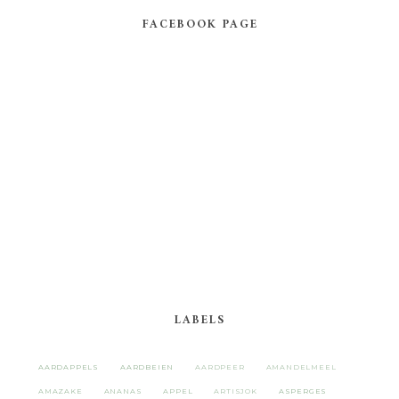
FACEBOOK PAGE
LABELS
AARDAPPELS
AARDBEIEN
AARDPEER
AMANDELMEEL
AMAZAKE
ANANAS
APPEL
ARTISJOK
ASPERGES