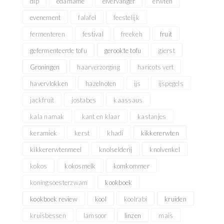
dip
edamame
eivervanger
erwten
evenement
falafel
feestelijk
fermenteren
festival
freekeh
fruit
gefermenteerde tofu
gerookte tofu
gierst
Groningen
haarverzorging
haricots vert
havervlokken
hazelnoten
ijs
ijspegels
jackfruit
jostabes
kaassaus
kala namak
kant en klaar
kastanjes
keramiek
kerst
khadi
kikkererwten
kikkererwtenmeel
knolselderij
knolvenkel
kokos
kokosmelk
komkommer
koningsoesterzwam
kookboek
kookboek review
kool
koolrabi
kruiden
kruisbessen
lamsoor
linzen
mais