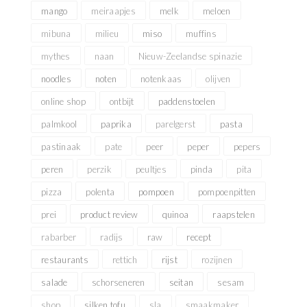
mango
meiraapjes
melk
meloen
mibuna
milieu
miso
muffins
mythes
naan
Nieuw-Zeelandse spinazie
noodles
noten
notenkaas
olijven
online shop
ontbijt
paddenstoelen
palmkool
paprika
parelgerst
pasta
pastinaak
pate
peer
peper
pepers
peren
perzik
peultjes
pinda
pita
pizza
polenta
pompoen
pompoenpitten
prei
product review
quinoa
raapstelen
rabarber
radijs
raw
recept
restaurants
rettich
rijst
rozijnen
salade
schorseneren
seitan
sesam
shop
silken tofu
sla
smaakmaker