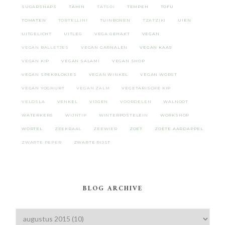
SUGARSNAPS
TAHIN
TATSOI
TEMPEH
TOFU
TOMATEN
TORTELLINI
TUINBONEN
TZATZIKI
UIEN
UITGELICHT
UITLEG
VEGA GEHAKT
VEGAN
VEGAN BALLETJES
VEGAN GARNALEN
VEGAN KAAS
VEGAN KIP
VEGAN SALAMI
VEGAN SHOP
VEGAN SPEKBLOKJES
VEGAN WINKEL
VEGAN WORST
VEGAN YOGHURT
VEGAN ZALM
VEGETARISCHE KIP
VELDSLA
VENKEL
VIJGEN
VOORDELEN
WALNOOT
WATERKERS
WIJNTIP
WINTERPOSTELEIN
WORKSHOP
WORTEL
ZEEKRAAL
ZEEWIER
ZOET
ZOETE AARDAPPEL
ZWARTE PEPER
ZWARTE RIJST
BLOG ARCHIVE