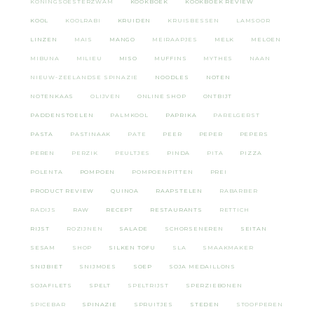
KONINGSOESTERZWAM
KOOKBOEK
KOOKBOEK REVIEW
KOOL
KOOLRABI
KRUIDEN
KRUISBESSEN
LAMSOOR
LINZEN
MAIS
MANGO
MEIRAAPJES
MELK
MELOEN
MIBUNA
MILIEU
MISO
MUFFINS
MYTHES
NAAN
NIEUW-ZEELANDSE SPINAZIE
NOODLES
NOTEN
NOTENKAAS
OLIJVEN
ONLINE SHOP
ONTBIJT
PADDENSTOELEN
PALMKOOL
PAPRIKA
PARELGERST
PASTA
PASTINAAK
PATE
PEER
PEPER
PEPERS
PEREN
PERZIK
PEULTJES
PINDA
PITA
PIZZA
POLENTA
POMPOEN
POMPOENPITTEN
PREI
PRODUCT REVIEW
QUINOA
RAAPSTELEN
RABARBER
RADIJS
RAW
RECEPT
RESTAURANTS
RETTICH
RIJST
ROZIJNEN
SALADE
SCHORSENEREN
SEITAN
SESAM
SHOP
SILKEN TOFU
SLA
SMAAKMAKER
SNIJBIET
SNIJMOES
SOEP
SOJA MEDAILLONS
SOJAFILETS
SPELT
SPELTRIJST
SPERZIEBONEN
SPICEBAR
SPINAZIE
SPRUITJES
STEDEN
STOOFPEREN