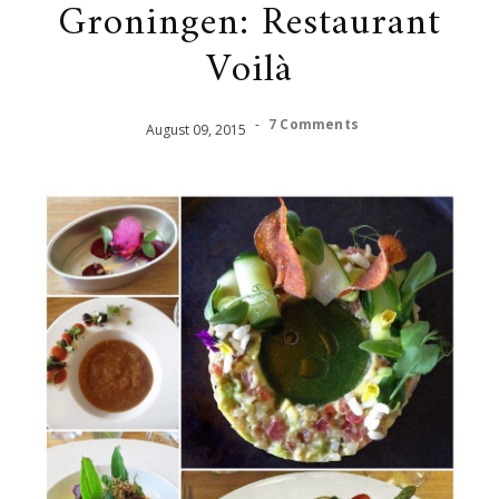
Groningen: Restaurant
Voilà
-
7 Comments
August
09
,
2015