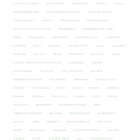
KANT EN KLAAR
KASTANJES
KERAMIEK
KERST
KHADI
KIKKERERWTEN
KIKKERERWTENMEEL
KNOLSELDERIJ
KNOLVENKEL
KOKOS
KOKOSMELK
KOMKOMMER
KONINGSOESTERZWAM
KOOKBOEK
KOOKBOEK REVIEW
KOOL
KOOLRABI
KRUIDEN
KRUISBESSEN
LAMSOOR
LINZEN
MAIS
MANGO
MEIRAAPJES
MELK
MELOEN
MIBUNA
MILIEU
MISO
MUFFINS
MYTHES
NAAN
NIEUW-ZEELANDSE SPINAZIE
NOODLES
NOTEN
NOTENKAAS
OLIJVEN
ONLINE SHOP
ONTBIJT
PADDENSTOELEN
PALMKOOL
PAPRIKA
PARELGERST
PASTA
PASTINAAK
PATE
PEER
PEPER
PEPERS
PEREN
PERZIK
PEULTJES
PINDA
PITA
PIZZA
POLENTA
POMPOEN
POMPOENPITTEN
PREI
PRODUCT REVIEW
QUINOA
RAAPSTELEN
RABARBER
RADIJS
RAW
RECEPT
RESTAURANTS
RETTICH
RIJST
ROZIJNEN
SALADE
SCHORSENEREN
SEITAN
SESAM
SHOP
SILKEN TOFU
SLA
SMAAKMAKER