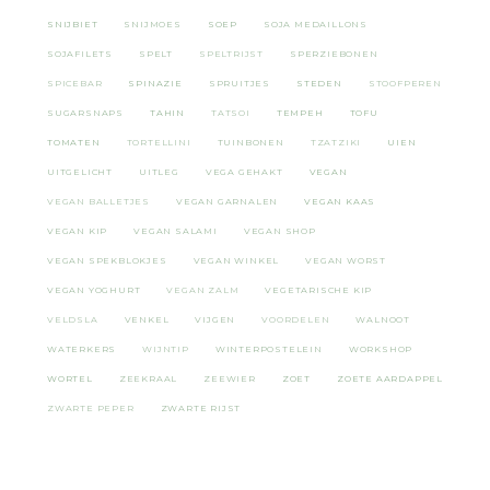
SNIJBIET
SNIJMOES
SOEP
SOJA MEDAILLONS
SOJAFILETS
SPELT
SPELTRIJST
SPERZIEBONEN
SPICEBAR
SPINAZIE
SPRUITJES
STEDEN
STOOFPEREN
SUGARSNAPS
TAHIN
TATSOI
TEMPEH
TOFU
TOMATEN
TORTELLINI
TUINBONEN
TZATZIKI
UIEN
UITGELICHT
UITLEG
VEGA GEHAKT
VEGAN
VEGAN BALLETJES
VEGAN GARNALEN
VEGAN KAAS
VEGAN KIP
VEGAN SALAMI
VEGAN SHOP
VEGAN SPEKBLOKJES
VEGAN WINKEL
VEGAN WORST
VEGAN YOGHURT
VEGAN ZALM
VEGETARISCHE KIP
VELDSLA
VENKEL
VIJGEN
VOORDELEN
WALNOOT
WATERKERS
WIJNTIP
WINTERPOSTELEIN
WORKSHOP
WORTEL
ZEEKRAAL
ZEEWIER
ZOET
ZOETE AARDAPPEL
ZWARTE PEPER
ZWARTE RIJST