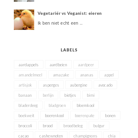
Vegetariër vs Veganist: eieren
Ik ben niet echt een ...
LABELS
aardappels
aardbeien
aardpeer
amandelmeel
amazake
ananas
appel
artisjok
asperges
aubergine
avocado
banaan
berlijn
bietjes
bimi
bladerdeeg
bladgroen
bloemkool
boekweit
boerenkool
boerenpate
bonen
broccoli
brood
broodbeleg
bulgur
cacao
cashewnoten
champignons
chia