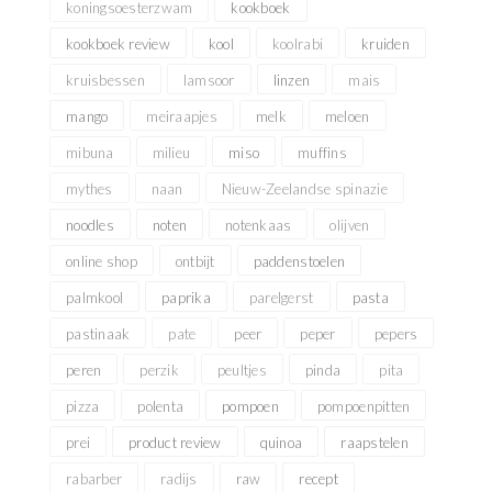
koningsoesterzwam
kookboek
kookboek review
kool
koolrabi
kruiden
kruisbessen
lamsoor
linzen
mais
mango
meiraapjes
melk
meloen
mibuna
milieu
miso
muffins
mythes
naan
Nieuw-Zeelandse spinazie
noodles
noten
notenkaas
olijven
online shop
ontbijt
paddenstoelen
palmkool
paprika
parelgerst
pasta
pastinaak
pate
peer
peper
pepers
peren
perzik
peultjes
pinda
pita
pizza
polenta
pompoen
pompoenpitten
prei
product review
quinoa
raapstelen
rabarber
radijs
raw
recept