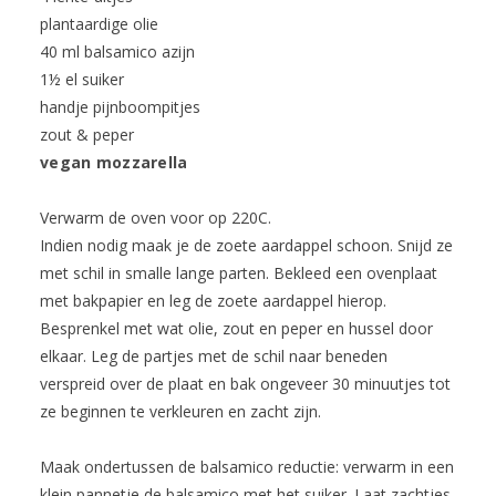
plantaardige olie
40 ml balsamico azijn
1½ el suiker
handje pijnboompitjes
zout & peper
vegan mozzarella
Verwarm de oven voor op 220C.
Indien nodig maak je de zoete aardappel schoon. Snijd ze
met schil in smalle lange parten. Bekleed een ovenplaat
met bakpapier en leg de zoete aardappel hierop.
Besprenkel met wat olie, zout en peper en hussel door
elkaar. Leg de partjes met de schil naar beneden
verspreid over de plaat en bak ongeveer 30 minuutjes tot
ze beginnen te verkleuren en zacht zijn.
Maak ondertussen de balsamico reductie: verwarm in een
klein pannetje de balsamico met het suiker. Laat zachtjes