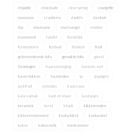
chipotle
chocolade
clearspring
courgette
couscous
cranberry
dadels
daslook
dip
edamame
eivervanger
erwten
evenement
falafel
feestelijk
fermenteren
festival
freekeh
fruit
gefermenteerde tofu
gerookte tofu
gierst
Groningen
haarverzorging
haricots vert
havervlokken
hazelnoten
ijs
ijspegels
jackfruit
jostabes
kaassaus
kala namak
kant en klaar
kastanjes
keramiek
kerst
khadi
kikkererwten
kikkererwtenmeel
knolselderij
knolvenkel
kokos
kokosmelk
komkommer