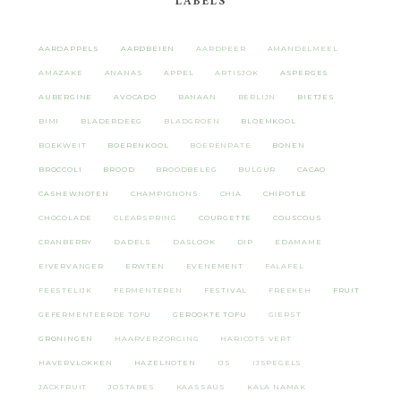
LABELS
AARDAPPELS
AARDBEIEN
AARDPEER
AMANDELMEEL
AMAZAKE
ANANAS
APPEL
ARTISJOK
ASPERGES
AUBERGINE
AVOCADO
BANAAN
BERLIJN
BIETJES
BIMI
BLADERDEEG
BLADGROEN
BLOEMKOOL
BOEKWEIT
BOERENKOOL
BOERENPATE
BONEN
BROCCOLI
BROOD
BROODBELEG
BULGUR
CACAO
CASHEWNOTEN
CHAMPIGNONS
CHIA
CHIPOTLE
CHOCOLADE
CLEARSPRING
COURGETTE
COUSCOUS
CRANBERRY
DADELS
DASLOOK
DIP
EDAMAME
EIVERVANGER
ERWTEN
EVENEMENT
FALAFEL
FEESTELIJK
FERMENTEREN
FESTIVAL
FREEKEH
FRUIT
GEFERMENTEERDE TOFU
GEROOKTE TOFU
GIERST
GRONINGEN
HAARVERZORGING
HARICOTS VERT
HAVERVLOKKEN
HAZELNOTEN
IJS
IJSPEGELS
JACKFRUIT
JOSTABES
KAASSAUS
KALA NAMAK