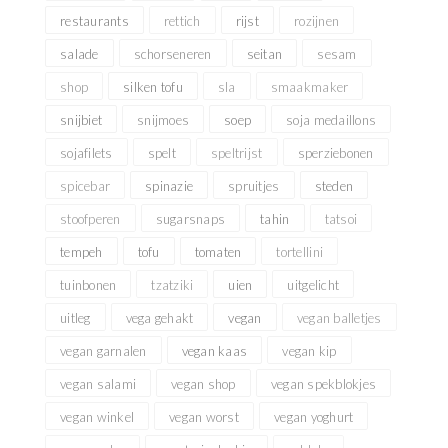
restaurants
rettich
rijst
rozijnen
salade
schorseneren
seitan
sesam
shop
silken tofu
sla
smaakmaker
snijbiet
snijmoes
soep
soja medaillons
sojafilets
spelt
speltrijst
sperziebonen
spicebar
spinazie
spruitjes
steden
stoofperen
sugarsnaps
tahin
tatsoi
tempeh
tofu
tomaten
tortellini
tuinbonen
tzatziki
uien
uitgelicht
uitleg
vega gehakt
vegan
vegan balletjes
vegan garnalen
vegan kaas
vegan kip
vegan salami
vegan shop
vegan spekblokjes
vegan winkel
vegan worst
vegan yoghurt