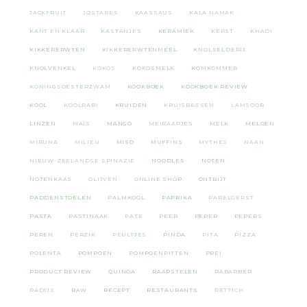
JACKFRUIT
JOSTABES
KAASSAUS
KALA NAMAK
KANT EN KLAAR
KASTANJES
KERAMIEK
KERST
KHADI
KIKKERERWTEN
KIKKERERWTENMEEL
KNOLSELDERIJ
KNOLVENKEL
KOKOS
KOKOSMELK
KOMKOMMER
KONINGSOESTERZWAM
KOOKBOEK
KOOKBOEK REVIEW
KOOL
KOOLRABI
KRUIDEN
KRUISBESSEN
LAMSOOR
LINZEN
MAIS
MANGO
MEIRAAPJES
MELK
MELOEN
MIBUNA
MILIEU
MISO
MUFFINS
MYTHES
NAAN
NIEUW-ZEELANDSE SPINAZIE
NOODLES
NOTEN
NOTENKAAS
OLIJVEN
ONLINE SHOP
ONTBIJT
PADDENSTOELEN
PALMKOOL
PAPRIKA
PARELGERST
PASTA
PASTINAAK
PATE
PEER
PEPER
PEPERS
PEREN
PERZIK
PEULTJES
PINDA
PITA
PIZZA
POLENTA
POMPOEN
POMPOENPITTEN
PREI
PRODUCT REVIEW
QUINOA
RAAPSTELEN
RABARBER
RADIJS
RAW
RECEPT
RESTAURANTS
RETTICH