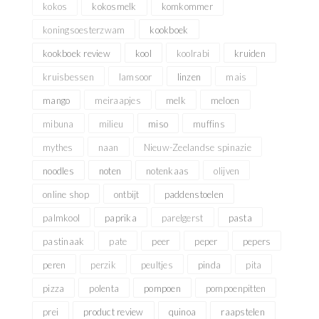
kokos
kokosmelk
komkommer
koningsoesterzwam
kookboek
kookboek review
kool
koolrabi
kruiden
kruisbessen
lamsoor
linzen
mais
mango
meiraapjes
melk
meloen
mibuna
milieu
miso
muffins
mythes
naan
Nieuw-Zeelandse spinazie
noodles
noten
notenkaas
olijven
online shop
ontbijt
paddenstoelen
palmkool
paprika
parelgerst
pasta
pastinaak
pate
peer
peper
pepers
peren
perzik
peultjes
pinda
pita
pizza
polenta
pompoen
pompoenpitten
prei
product review
quinoa
raapstelen