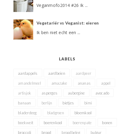
Veganmofo2014 #26 Ik ...
Vegetariër vs Veganist: eieren
Ik ben niet echt een ...
LABELS
aardappels
aardbeien
aardpeer
amandelmeel
amazake
ananas
appel
artisjok
asperges
aubergine
avocado
banaan
berlijn
bietjes
bimi
bladerdeeg
bladgroen
bloemkool
boekweit
boerenkool
boerenpate
bonen
broccoli
brood
broodbeleg
bulgur