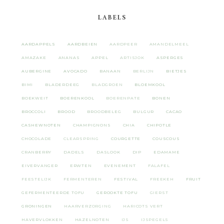
LABELS
AARDAPPELS
AARDBEIEN
AARDPEER
AMANDELMEEL
AMAZAKE
ANANAS
APPEL
ARTISJOK
ASPERGES
AUBERGINE
AVOCADO
BANAAN
BERLIJN
BIETJES
BIMI
BLADERDEEG
BLADGROEN
BLOEMKOOL
BOEKWEIT
BOERENKOOL
BOERENPATE
BONEN
BROCCOLI
BROOD
BROODBELEG
BULGUR
CACAO
CASHEWNOTEN
CHAMPIGNONS
CHIA
CHIPOTLE
CHOCOLADE
CLEARSPRING
COURGETTE
COUSCOUS
CRANBERRY
DADELS
DASLOOK
DIP
EDAMAME
EIVERVANGER
ERWTEN
EVENEMENT
FALAFEL
FEESTELIJK
FERMENTEREN
FESTIVAL
FREEKEH
FRUIT
GEFERMENTEERDE TOFU
GEROOKTE TOFU
GIERST
GRONINGEN
HAARVERZORGING
HARICOTS VERT
HAVERVLOKKEN
HAZELNOTEN
IJS
IJSPEGELS