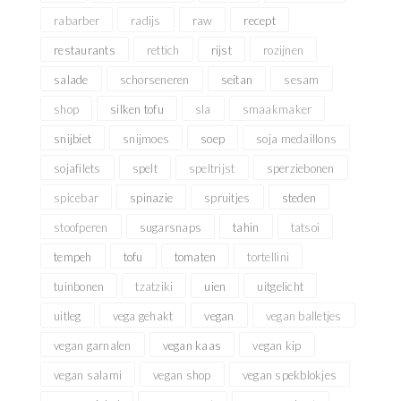
rabarber
radijs
raw
recept
restaurants
rettich
rijst
rozijnen
salade
schorseneren
seitan
sesam
shop
silken tofu
sla
smaakmaker
snijbiet
snijmoes
soep
soja medaillons
sojafilets
spelt
speltrijst
sperziebonen
spicebar
spinazie
spruitjes
steden
stoofperen
sugarsnaps
tahin
tatsoi
tempeh
tofu
tomaten
tortellini
tuinbonen
tzatziki
uien
uitgelicht
uitleg
vega gehakt
vegan
vegan balletjes
vegan garnalen
vegan kaas
vegan kip
vegan salami
vegan shop
vegan spekblokjes