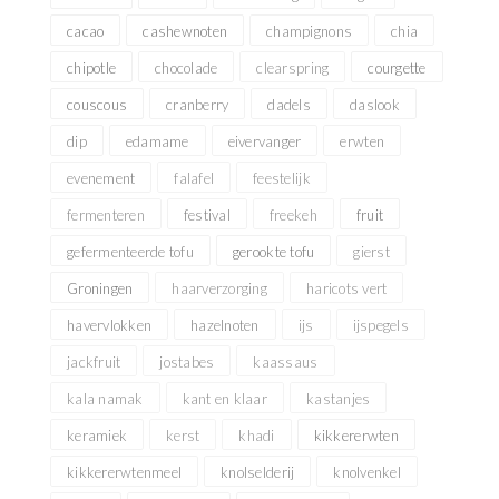
cacao
cashewnoten
champignons
chia
chipotle
chocolade
clearspring
courgette
couscous
cranberry
dadels
daslook
dip
edamame
eivervanger
erwten
evenement
falafel
feestelijk
fermenteren
festival
freekeh
fruit
gefermenteerde tofu
gerookte tofu
gierst
Groningen
haarverzorging
haricots vert
havervlokken
hazelnoten
ijs
ijspegels
jackfruit
jostabes
kaassaus
kala namak
kant en klaar
kastanjes
keramiek
kerst
khadi
kikkererwten
kikkererwtenmeel
knolselderij
knolvenkel