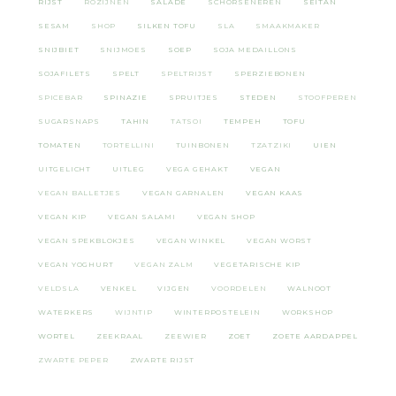
RIJST
ROZIJNEN
SALADE
SCHORSENEREN
SEITAN
SESAM
SHOP
SILKEN TOFU
SLA
SMAAKMAKER
SNIJBIET
SNIJMOES
SOEP
SOJA MEDAILLONS
SOJAFILETS
SPELT
SPELTRIJST
SPERZIEBONEN
SPICEBAR
SPINAZIE
SPRUITJES
STEDEN
STOOFPEREN
SUGARSNAPS
TAHIN
TATSOI
TEMPEH
TOFU
TOMATEN
TORTELLINI
TUINBONEN
TZATZIKI
UIEN
UITGELICHT
UITLEG
VEGA GEHAKT
VEGAN
VEGAN BALLETJES
VEGAN GARNALEN
VEGAN KAAS
VEGAN KIP
VEGAN SALAMI
VEGAN SHOP
VEGAN SPEKBLOKJES
VEGAN WINKEL
VEGAN WORST
VEGAN YOGHURT
VEGAN ZALM
VEGETARISCHE KIP
VELDSLA
VENKEL
VIJGEN
VOORDELEN
WALNOOT
WATERKERS
WIJNTIP
WINTERPOSTELEIN
WORKSHOP
WORTEL
ZEEKRAAL
ZEEWIER
ZOET
ZOETE AARDAPPEL
ZWARTE PEPER
ZWARTE RIJST