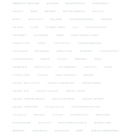
PRODUCT REVIEW
QUINOA
RAAPSTELEN
RABARBER
RADIJS
RAW
RECEPT
RESTAURANTS
RETTICH
RIJST
ROZIJNEN
SALADE
SCHORSENEREN
SEITAN
SESAM
SHOP
SILKEN TOFU
SLA
SMAAKMAKER
SNIJBIET
SNIJMOES
SOEP
SOJA MEDAILLONS
SOJAFILETS
SPELT
SPELTRIJST
SPERZIEBONEN
SPICEBAR
SPINAZIE
SPRUITJES
STEDEN
STOOFPEREN
SUGARSNAPS
TAHIN
TATSOI
TEMPEH
TOFU
TOMATEN
TORTELLINI
TUINBONEN
TZATZIKI
UIEN
UITGELICHT
UITLEG
VEGA GEHAKT
VEGAN
VEGAN BALLETJES
VEGAN GARNALEN
VEGAN KAAS
VEGAN KIP
VEGAN SALAMI
VEGAN SHOP
VEGAN SPEKBLOKJES
VEGAN WINKEL
VEGAN WORST
VEGAN YOGHURT
VEGAN ZALM
VEGETARISCHE KIP
VELDSLA
VENKEL
VIJGEN
VOORDELEN
WALNOOT
WATERKERS
WIJNTIP
WINTERPOSTELEIN
WORKSHOP
WORTEL
ZEEKRAAL
ZEEWIER
ZOET
ZOETE AARDAPPEL