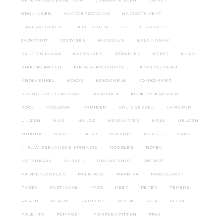
GEFERMENTEERDE TOFU
GEROOKTE TOFU
GIERST
GRONINGEN
HAARVERZORGING
HARICOTS VERT
HAVERVLOKKEN
HAZELNOTEN
IJS
IJSPEGELS
JACKFRUIT
JOSTABES
KAASSAUS
KALA NAMAK
KANT EN KLAAR
KASTANJES
KERAMIEK
KERST
KHADI
KIKKERERWTEN
KIKKERERWTENMEEL
KNOLSELDERIJ
KNOLVENKEL
KOKOS
KOKOSMELK
KOMKOMMER
KONINGSOESTERZWAM
KOOKBOEK
KOOKBOEK REVIEW
KOOL
KOOLRABI
KRUIDEN
KRUISBESSEN
LAMSOOR
LINZEN
MAIS
MANGO
MEIRAAPJES
MELK
MELOEN
MIBUNA
MILIEU
MISO
MUFFINS
MYTHES
NAAN
NIEUW-ZEELANDSE SPINAZIE
NOODLES
NOTEN
NOTENKAAS
OLIJVEN
ONLINE SHOP
ONTBIJT
PADDENSTOELEN
PALMKOOL
PAPRIKA
PARELGERST
PASTA
PASTINAAK
PATE
PEER
PEPER
PEPERS
PEREN
PERZIK
PEULTJES
PINDA
PITA
PIZZA
POLENTA
POMPOEN
POMPOENPITTEN
PREI