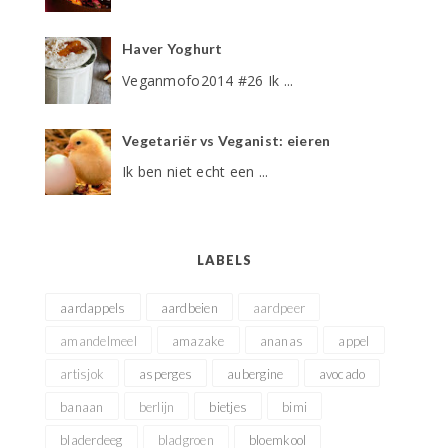
Haver Yoghurt
Veganmofo2014 #26 Ik ...
Vegetariër vs Veganist: eieren
Ik ben niet echt een ...
LABELS
aardappels
aardbeien
aardpeer
amandelmeel
amazake
ananas
appel
artisjok
asperges
aubergine
avocado
banaan
berlijn
bietjes
bimi
bladerdeeg
bladgroen
bloemkool