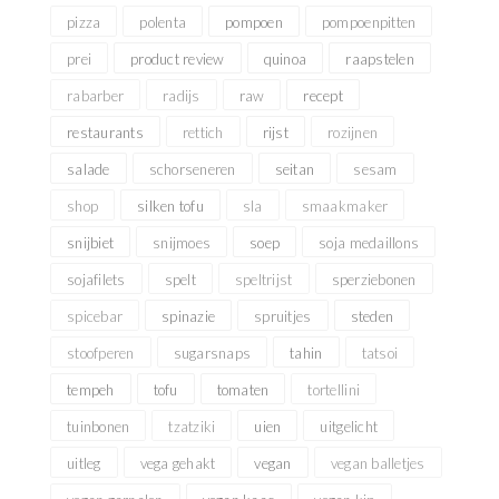
pizza
polenta
pompoen
pompoenpitten
prei
product review
quinoa
raapstelen
rabarber
radijs
raw
recept
restaurants
rettich
rijst
rozijnen
salade
schorseneren
seitan
sesam
shop
silken tofu
sla
smaakmaker
snijbiet
snijmoes
soep
soja medaillons
sojafilets
spelt
speltrijst
sperziebonen
spicebar
spinazie
spruitjes
steden
stoofperen
sugarsnaps
tahin
tatsoi
tempeh
tofu
tomaten
tortellini
tuinbonen
tzatziki
uien
uitgelicht
uitleg
vega gehakt
vegan
vegan balletjes