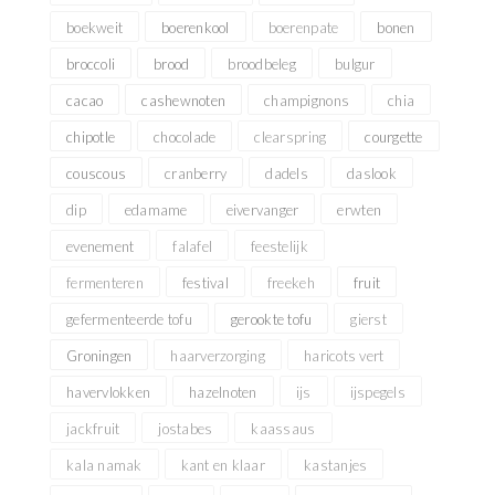
boekweit
boerenkool
boerenpate
bonen
broccoli
brood
broodbeleg
bulgur
cacao
cashewnoten
champignons
chia
chipotle
chocolade
clearspring
courgette
couscous
cranberry
dadels
daslook
dip
edamame
eivervanger
erwten
evenement
falafel
feestelijk
fermenteren
festival
freekeh
fruit
gefermenteerde tofu
gerookte tofu
gierst
Groningen
haarverzorging
haricots vert
havervlokken
hazelnoten
ijs
ijspegels
jackfruit
jostabes
kaassaus
kala namak
kant en klaar
kastanjes