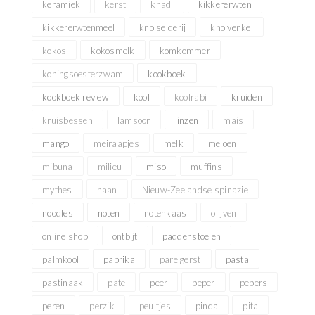
keramiek
kerst
khadi
kikkererwten
kikkererwtenmeel
knolselderij
knolvenkel
kokos
kokosmelk
komkommer
koningsoesterzwam
kookboek
kookboek review
kool
koolrabi
kruiden
kruisbessen
lamsoor
linzen
mais
mango
meiraapjes
melk
meloen
mibuna
milieu
miso
muffins
mythes
naan
Nieuw-Zeelandse spinazie
noodles
noten
notenkaas
olijven
online shop
ontbijt
paddenstoelen
palmkool
paprika
parelgerst
pasta
pastinaak
pate
peer
peper
pepers
peren
perzik
peultjes
pinda
pita