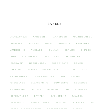
LABELS
AARDAPPELS
AARDBEIEN
AARDPEER
AMANDELMEEL
AMAZAKE
ANANAS
APPEL
ARTISJOK
ASPERGES
AUBERGINE
AVOCADO
BANAAN
BERLIJN
BIETJES
BIMI
BLADERDEEG
BLADGROEN
BLOEMKOOL
BOEKWEIT
BOERENKOOL
BOERENPATE
BONEN
BROCCOLI
BROOD
BROODBELEG
BULGUR
CACAO
CASHEWNOTEN
CHAMPIGNONS
CHIA
CHIPOTLE
CHOCOLADE
CLEARSPRING
COURGETTE
COUSCOUS
CRANBERRY
DADELS
DASLOOK
DIP
EDAMAME
EIVERVANGER
ERWTEN
EVENEMENT
FALAFEL
FEESTELIJK
FERMENTEREN
FESTIVAL
FREEKEH
FRUIT