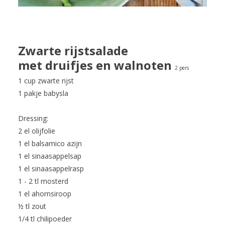
Zwarte rijstsalade
met druifjes en walnoten
2 pers
1 cup zwarte rijst
1 pakje babysla
Dressing:
2 el olijfolie
1 el balsamico azijn
1 el sinaasappelsap
1 el sinaasappelrasp
1 - 2 tl mosterd
1 el ahornsiroop
½ tl zout
1/4 tl chilipoeder