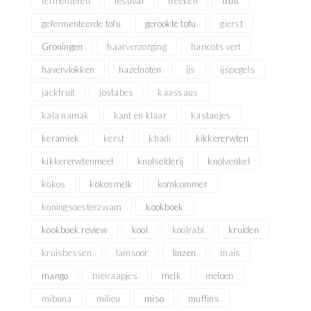
fermenteren
festival
freekeh
fruit
gefermenteerde tofu
gerookte tofu
gierst
Groningen
haarverzorging
haricots vert
havervlokken
hazelnoten
ijs
ijspegels
jackfruit
jostabes
kaassaus
kala namak
kant en klaar
kastanjes
keramiek
kerst
khadi
kikkererwten
kikkererwtenmeel
knolselderij
knolvenkel
kokos
kokosmelk
komkommer
koningsoesterzwam
kookboek
kookboek review
kool
koolrabi
kruiden
kruisbessen
lamsoor
linzen
mais
mango
meiraapjes
melk
meloen
mibuna
milieu
miso
muffins