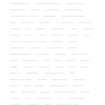
KIKKERERWTEN
KIKKERERWTENMEEL
KNOLSELDERIJ
KNOLVENKEL
KOKOS
KOKOSMELK
KOMKOMMER
KONINGSOESTERZWAM
KOOKBOEK
KOOKBOEK REVIEW
KOOL
KOOLRABI
KRUIDEN
KRUISBESSEN
LAMSOOR
LINZEN
MAIS
MANGO
MEIRAAPJES
MELK
MELOEN
MIBUNA
MILIEU
MISO
MUFFINS
MYTHES
NAAN
NIEUW-ZEELANDSE SPINAZIE
NOODLES
NOTEN
NOTENKAAS
OLIJVEN
ONLINE SHOP
ONTBIJT
PADDENSTOELEN
PALMKOOL
PAPRIKA
PARELGERST
PASTA
PASTINAAK
PATE
PEER
PEPER
PEPERS
PEREN
PERZIK
PEULTJES
PINDA
PITA
PIZZA
POLENTA
POMPOEN
POMPOENPITTEN
PREI
PRODUCT REVIEW
QUINOA
RAAPSTELEN
RABARBER
RADIJS
RAW
RECEPT
RESTAURANTS
RETTICH
RIJST
ROZIJNEN
SALADE
SCHORSENEREN
SEITAN
SESAM
SHOP
SILKEN TOFU
SLA
SMAAKMAKER
SNIJBIET
SNIJMOES
SOEP
SOJA MEDAILLONS