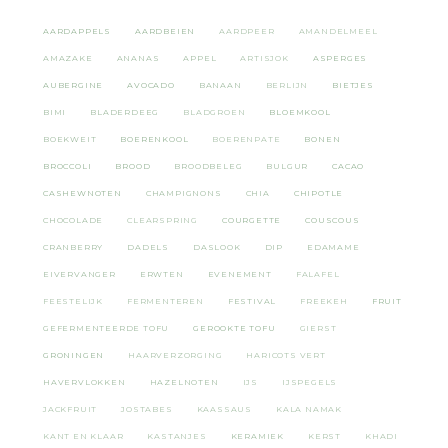
AARDAPPELS
AARDBEIEN
AARDPEER
AMANDELMEEL
AMAZAKE
ANANAS
APPEL
ARTISJOK
ASPERGES
AUBERGINE
AVOCADO
BANAAN
BERLIJN
BIETJES
BIMI
BLADERDEEG
BLADGROEN
BLOEMKOOL
BOEKWEIT
BOERENKOOL
BOERENPATE
BONEN
BROCCOLI
BROOD
BROODBELEG
BULGUR
CACAO
CASHEWNOTEN
CHAMPIGNONS
CHIA
CHIPOTLE
CHOCOLADE
CLEARSPRING
COURGETTE
COUSCOUS
CRANBERRY
DADELS
DASLOOK
DIP
EDAMAME
EIVERVANGER
ERWTEN
EVENEMENT
FALAFEL
FEESTELIJK
FERMENTEREN
FESTIVAL
FREEKEH
FRUIT
GEFERMENTEERDE TOFU
GEROOKTE TOFU
GIERST
GRONINGEN
HAARVERZORGING
HARICOTS VERT
HAVERVLOKKEN
HAZELNOTEN
IJS
IJSPEGELS
JACKFRUIT
JOSTABES
KAASSAUS
KALA NAMAK
KANT EN KLAAR
KASTANJES
KERAMIEK
KERST
KHADI