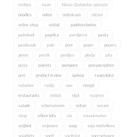
mythes
naan
Nieuw-Zeelandse spinazie
noodles
noten
notenkaas
olijven
online shop
ontbijt
paddenstoelen
palmkool
paprika
parelgerst
pasta
pastinaak
pate
peer
peper
pepers
peren
perzik
peultjes
pinda
pita
pizza
polenta
pompoen
pompoenpitten
prei
product review
quinoa
raapstelen
rabarber
radijs
raw
recept
restaurants
rettich
rijst
rozijnen
salade
schorseneren
seitan
sesam
shop
silken tofu
sla
smaakmaker
snijbiet
snijmoes
soep
soja medaillons
sojafilets
spelt
speltrijst
sperziebonen