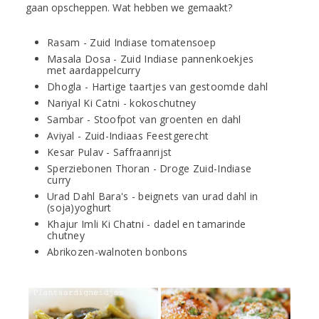
gaan opscheppen. Wat hebben we gemaakt?
Rasam - Zuid Indiase tomatensoep
Masala Dosa - Zuid Indiase pannenkoekjes
met aardappelcurry
Dhogla - Hartige taartjes van gestoomde dahl
Nariyal Ki Catni - kokoschutney
Sambar - Stoofpot van groenten en dahl
Aviyal - Zuid-Indiaas Feestgerecht
Kesar Pulav - Saffraanrijst
Sperziebonen Thoran - Droge Zuid-Indiase
curry
Urad Dahl Bara's - beignets van urad dahl in
(soja)yoghurt
Khajur Imli Ki Chatni - dadel en tamarinde
chutney
Abrikozen-walnoten bonbons