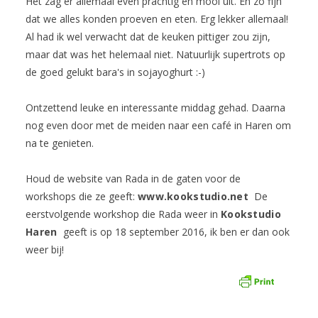
Het zag er allemaal even prachtig en mooi uit. En zo fijn
dat we alles konden proeven en eten. Erg lekker allemaal!
Al had ik wel verwacht dat de keuken pittiger zou zijn,
maar dat was het helemaal niet. Natuurlijk supertrots op
de goed gelukt bara's in sojayoghurt :-)
Ontzettend leuke en interessante middag gehad. Daarna
nog even door met de meiden naar een café in Haren om
na te genieten.
Houd de website van Rada in de gaten voor de
workshops die ze geeft:
www.kookstudio.net
De
eerstvolgende workshop die Rada weer in
Kookstudio
Haren
geeft is op 18 september 2016, ik ben er dan ook
weer bij!