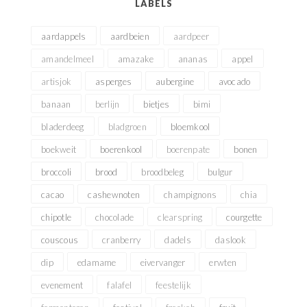
LABELS
aardappels
aardbeien
aardpeer
amandelmeel
amazake
ananas
appel
artisjok
asperges
aubergine
avocado
banaan
berlijn
bietjes
bimi
bladerdeeg
bladgroen
bloemkool
boekweit
boerenkool
boerenpate
bonen
broccoli
brood
broodbeleg
bulgur
cacao
cashewnoten
champignons
chia
chipotle
chocolade
clearspring
courgette
couscous
cranberry
dadels
daslook
dip
edamame
eivervanger
erwten
evenement
falafel
feestelijk