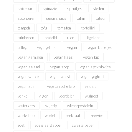
spicebar
spinazie
spruitjes
steden
stoofperen
sugarsnaps
tahin
tatsoi
tempeh
tofu
tomaten
tortellini
tuinbonen
tzatziki
uien
uitgelicht
uitleg
vega gehakt
vegan
vegan balletjes
vegan garnalen
vegan kaas
vegan kip
vegan salami
vegan shop
vegan spekblokjes
vegan winkel
vegan worst
vegan yoghurt
vegan zalm
vegetarische kip
veldsla
venkel
vijgen
voordelen
walnoot
waterkers
wijntip
winterpostelein
workshop
wortel
zeekraal
zeewier
zoet
zoete aardappel
zwarte peper