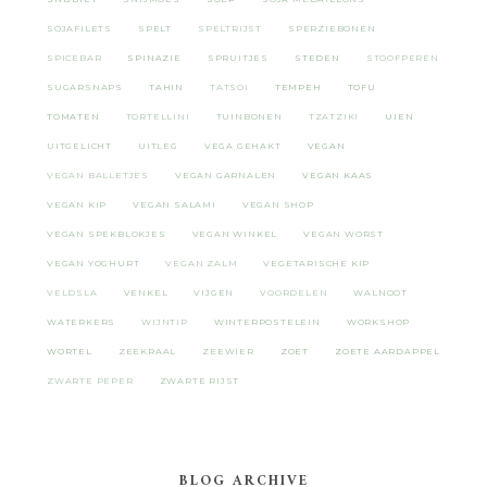
SOJAFILETS
SPELT
SPELTRIJST
SPERZIEBONEN
SPICEBAR
SPINAZIE
SPRUITJES
STEDEN
STOOFPEREN
SUGARSNAPS
TAHIN
TATSOI
TEMPEH
TOFU
TOMATEN
TORTELLINI
TUINBONEN
TZATZIKI
UIEN
UITGELICHT
UITLEG
VEGA GEHAKT
VEGAN
VEGAN BALLETJES
VEGAN GARNALEN
VEGAN KAAS
VEGAN KIP
VEGAN SALAMI
VEGAN SHOP
VEGAN SPEKBLOKJES
VEGAN WINKEL
VEGAN WORST
VEGAN YOGHURT
VEGAN ZALM
VEGETARISCHE KIP
VELDSLA
VENKEL
VIJGEN
VOORDELEN
WALNOOT
WATERKERS
WIJNTIP
WINTERPOSTELEIN
WORKSHOP
WORTEL
ZEEKRAAL
ZEEWIER
ZOET
ZOETE AARDAPPEL
ZWARTE PEPER
ZWARTE RIJST
BLOG ARCHIVE