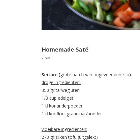
Homemade Saté
2 pers
Seitan: (
grote batch van ongeveer een kilo
)
droge ingrediënten:
350 gr tarwegluten
1/3 cup edelgist
1 tl korianderpoeder
1 tl knoflookgranulaat/poeder
vloeibare ingredienten:
270 gr silken tofu (uitgelekt)