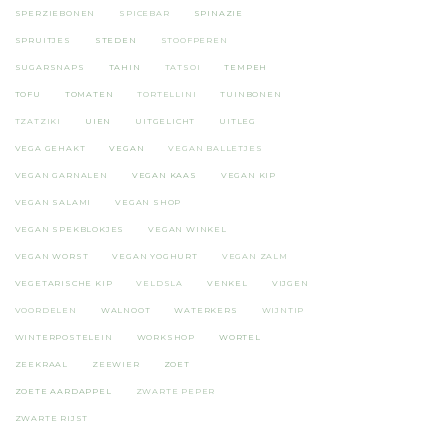
SPERZIEBONEN
SPICEBAR
SPINAZIE
SPRUITJES
STEDEN
STOOFPEREN
SUGARSNAPS
TAHIN
TATSOI
TEMPEH
TOFU
TOMATEN
TORTELLINI
TUINBONEN
TZATZIKI
UIEN
UITGELICHT
UITLEG
VEGA GEHAKT
VEGAN
VEGAN BALLETJES
VEGAN GARNALEN
VEGAN KAAS
VEGAN KIP
VEGAN SALAMI
VEGAN SHOP
VEGAN SPEKBLOKJES
VEGAN WINKEL
VEGAN WORST
VEGAN YOGHURT
VEGAN ZALM
VEGETARISCHE KIP
VELDSLA
VENKEL
VIJGEN
VOORDELEN
WALNOOT
WATERKERS
WIJNTIP
WINTERPOSTELEIN
WORKSHOP
WORTEL
ZEEKRAAL
ZEEWIER
ZOET
ZOETE AARDAPPEL
ZWARTE PEPER
ZWARTE RIJST