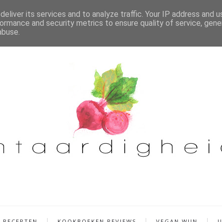
eliver its services and to analyze traffic. Your IP address and 
ormance and security metrics to ensure quality of service, gen
abuse.
RECEPTEN
KOOKBOEKEN REVIEWS
VEGAN WIJN
U