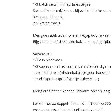
1/3 batch seitan, in hapklare stukjes
3 el satékruiden (kijk eens bij een kruidenkraam 
3 el zonnebloemolie
2 el ketjap manis
Meng de satékruiden, olie en ketjap door elkaar 
Rijg ze aan satéstokjes en bak ze op een grillpla
Satésaus
:
1/3 cup pindakaas
1/3 cup speltmelk (of een andere plantaardige m
1 volle tl harissa (of sambal als je geen harissa
1-2 el sojasaus (proef wat je lekker vindt)
Meng alles door elkaar en verwarm op een laag v
Lekker met aardappels uit de oven (1 uur op 220
groentes passen hier natuurlijk ook goed bij.