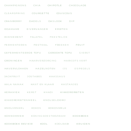
CHAMPIGNONS
CHIA
CHIPOTLE
CHOCOLADE
CLEARSPRING
COURGETTE
COUSCOUS
CRANBERRY
DADELS
DASLOOK
DIP
EDAMAME
EIVERVANGER
ERWTEN
EVENEMENT
FALAFEL
FEESTELIJK
FERMENTEREN
FESTIVAL
FREEKEH
FRUIT
GEFERMENTEERDE TOFU
GEROOKTE TOFU
GIERST
GRONINGEN
HAARVERZORGING
HARICOTS VERT
HAVERVLOKKEN
HAZELNOTEN
IJS
IJSPEGELS
JACKFRUIT
JOSTABES
KAASSAUS
KALA NAMAK
KANT EN KLAAR
KASTANJES
KERAMIEK
KERST
KHADI
KIKKERERWTEN
KIKKERERWTENMEEL
KNOLSELDERIJ
KNOLVENKEL
KOKOS
KOKOSMELK
KOMKOMMER
KONINGSOESTERZWAM
KOOKBOEK
KOOKBOEK REVIEW
KOOL
KOOLRABI
KRUIDEN