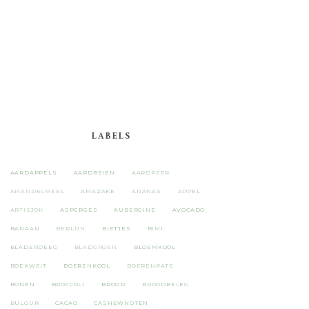
LABELS
AARDAPPELS
AARDBEIEN
AARDPEER
AMANDELMEEL
AMAZAKE
ANANAS
APPEL
ARTISJOK
ASPERGES
AUBERGINE
AVOCADO
BANAAN
BERLIJN
BIETJES
BIMI
BLADERDEEG
BLADGROEN
BLOEMKOOL
BOEKWEIT
BOERENKOOL
BOERENPATE
BONEN
BROCCOLI
BROOD
BROODBELEG
BULGUR
CACAO
CASHEWNOTEN