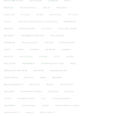
KRUISBESSEN
LAMSOOR
LINZEN
MAIS
MANGO
MEIRAAPJES
MELK
MELOEN
MIBUNA
MILIEU
MISO
MUFFINS
MYTHES
NAAN
NIEUW-ZEELANDSE SPINAZIE
NOODLES
NOTEN
NOTENKAAS
OLIJVEN
ONLINE SHOP
ONTBIJT
PADDENSTOELEN
PALMKOOL
PAPRIKA
PARELGERST
PASTA
PASTINAAK
PATE
PEER
PEPER
PEPERS
PEREN
PERZIK
PEULTJES
PINDA
PITA
PIZZA
POLENTA
POMPOEN
POMPOENPITTEN
PREI
PRODUCT REVIEW
QUINOA
RAAPSTELEN
RABARBER
RADIJS
RAW
RECEPT
RESTAURANTS
RETTICH
RIJST
ROZIJNEN
SALADE
SCHORSENEREN
SEITAN
SESAM
SHOP
SILKEN TOFU
SLA
SMAAKMAKER
SNIJBIET
SNIJMOES
SOEP
SOJA MEDAILLONS
SOJAFILETS
SPELT
SPELTRIJST