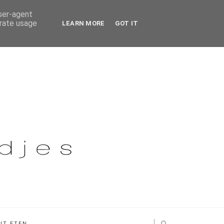
user-agent
erate usage
LEARN MORE
GOT IT
IT ETEN