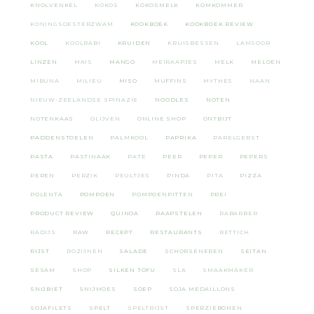
KNOLVENKEL
KOKOS
KOKOSMELK
KOMKOMMER
KONINGSOESTERZWAM
KOOKBOEK
KOOKBOEK REVIEW
KOOL
KOOLRABI
KRUIDEN
KRUISBESSEN
LAMSOOR
LINZEN
MAIS
MANGO
MEIRAAPJES
MELK
MELOEN
MIBUNA
MILIEU
MISO
MUFFINS
MYTHES
NAAN
NIEUW-ZEELANDSE SPINAZIE
NOODLES
NOTEN
NOTENKAAS
OLIJVEN
ONLINE SHOP
ONTBIJT
PADDENSTOELEN
PALMKOOL
PAPRIKA
PARELGERST
PASTA
PASTINAAK
PATE
PEER
PEPER
PEPERS
PEREN
PERZIK
PEULTJES
PINDA
PITA
PIZZA
POLENTA
POMPOEN
POMPOENPITTEN
PREI
PRODUCT REVIEW
QUINOA
RAAPSTELEN
RABARBER
RADIJS
RAW
RECEPT
RESTAURANTS
RETTICH
RIJST
ROZIJNEN
SALADE
SCHORSENEREN
SEITAN
SESAM
SHOP
SILKEN TOFU
SLA
SMAAKMAKER
SNIJBIET
SNIJMOES
SOEP
SOJA MEDAILLONS
SOJAFILETS
SPELT
SPELTRIJST
SPERZIEBONEN