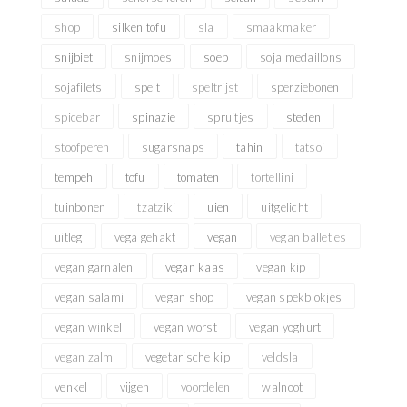
shop
silken tofu
sla
smaakmaker
snijbiet
snijmoes
soep
soja medaillons
sojafilets
spelt
speltrijst
sperziebonen
spicebar
spinazie
spruitjes
steden
stoofperen
sugarsnaps
tahin
tatsoi
tempeh
tofu
tomaten
tortellini
tuinbonen
tzatziki
uien
uitgelicht
uitleg
vega gehakt
vegan
vegan balletjes
vegan garnalen
vegan kaas
vegan kip
vegan salami
vegan shop
vegan spekblokjes
vegan winkel
vegan worst
vegan yoghurt
vegan zalm
vegetarische kip
veldsla
venkel
vijgen
voordelen
walnoot