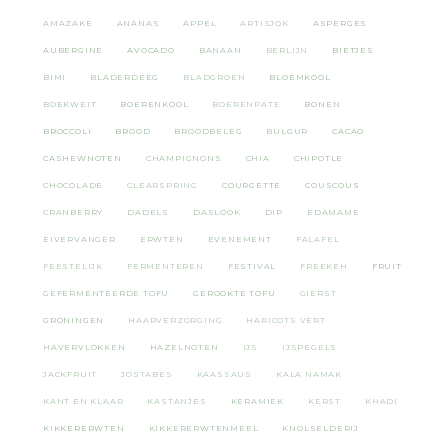
AMAZAKE
ANANAS
APPEL
ARTISJOK
ASPERGES
AUBERGINE
AVOCADO
BANAAN
BERLIJN
BIETJES
BIMI
BLADERDEEG
BLADGROEN
BLOEMKOOL
BOEKWEIT
BOERENKOOL
BOERENPATE
BONEN
BROCCOLI
BROOD
BROODBELEG
BULGUR
CACAO
CASHEWNOTEN
CHAMPIGNONS
CHIA
CHIPOTLE
CHOCOLADE
CLEARSPRING
COURGETTE
COUSCOUS
CRANBERRY
DADELS
DASLOOK
DIP
EDAMAME
EIVERVANGER
ERWTEN
EVENEMENT
FALAFEL
FEESTELIJK
FERMENTEREN
FESTIVAL
FREEKEH
FRUIT
GEFERMENTEERDE TOFU
GEROOKTE TOFU
GIERST
GRONINGEN
HAARVERZORGING
HARICOTS VERT
HAVERVLOKKEN
HAZELNOTEN
IJS
IJSPEGELS
JACKFRUIT
JOSTABES
KAASSAUS
KALA NAMAK
KANT EN KLAAR
KASTANJES
KERAMIEK
KERST
KHADI
KIKKERERWTEN
KIKKERERWTENMEEL
KNOLSELDERIJ