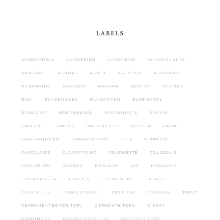
LABELS
AARDAPPELS
AARDBEIEN
AARDPEER
AMANDELMEEL
AMAZAKE
ANANAS
APPEL
ARTISJOK
ASPERGES
AUBERGINE
AVOCADO
BANAAN
BERLIJN
BIETJES
BIMI
BLADERDEEG
BLADGROEN
BLOEMKOOL
BOEKWEIT
BOERENKOOL
BOERENPATE
BONEN
BROCCOLI
BROOD
BROODBELEG
BULGUR
CACAO
CASHEWNOTEN
CHAMPIGNONS
CHIA
CHIPOTLE
CHOCOLADE
CLEARSPRING
COURGETTE
COUSCOUS
CRANBERRY
DADELS
DASLOOK
DIP
EDAMAME
EIVERVANGER
ERWTEN
EVENEMENT
FALAFEL
FEESTELIJK
FERMENTEREN
FESTIVAL
FREEKEH
FRUIT
GEFERMENTEERDE TOFU
GEROOKTE TOFU
GIERST
GRONINGEN
HAARVERZORGING
HARICOTS VERT