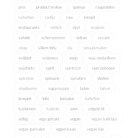
prei
product review
quinoa
raapstelen
rabarber
radijs
raw
recept
restaurants
rettich
rijst
rozijnen
salade
schorseneren
seitan
sesam
shop
silken tofu
sla
smaakmaker
snijbiet
snijmoes
soep
soja medaillons
sojafilets
spelt
speltrijst
sperziebonen
spicebar
spinazie
spruitjes
steden
stoofperen
sugarsnaps
tahin
tatsoi
tempeh
tofu
tomaten
tortellini
tuinbonen
tzatziki
uien
uitgelicht
uitleg
vega gehakt
vegan
vegan balletjes
vegan garnalen
vegan kaas
vegan kip