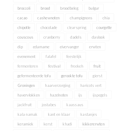
broccoli
brood
broodbeleg
bulgur
cacao
cashewnoten
champignons
chia
chipotle
chocolade
clearspring
courgette
couscous
cranberry
dadels
daslook
dip
edamame
eivervanger
erwten
evenement
falafel
feestelijk
fermenteren
festival
freekeh
fruit
gefermenteerde tofu
gerookte tofu
gierst
Groningen
haarverzorging
haricots vert
havervlokken
hazelnoten
ijs
ijspegels
jackfruit
jostabes
kaassaus
kala namak
kant en klaar
kastanjes
keramiek
kerst
khadi
kikkererwten