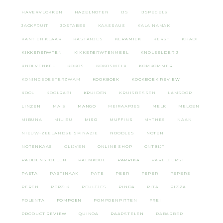
HAVERVLOKKEN
HAZELNOTEN
IJS
IJSPEGELS
JACKFRUIT
JOSTABES
KAASSAUS
KALA NAMAK
KANT EN KLAAR
KASTANJES
KERAMIEK
KERST
KHADI
KIKKERERWTEN
KIKKERERWTENMEEL
KNOLSELDERIJ
KNOLVENKEL
KOKOS
KOKOSMELK
KOMKOMMER
KONINGSOESTERZWAM
KOOKBOEK
KOOKBOEK REVIEW
KOOL
KOOLRABI
KRUIDEN
KRUISBESSEN
LAMSOOR
LINZEN
MAIS
MANGO
MEIRAAPJES
MELK
MELOEN
MIBUNA
MILIEU
MISO
MUFFINS
MYTHES
NAAN
NIEUW-ZEELANDSE SPINAZIE
NOODLES
NOTEN
NOTENKAAS
OLIJVEN
ONLINE SHOP
ONTBIJT
PADDENSTOELEN
PALMKOOL
PAPRIKA
PARELGERST
PASTA
PASTINAAK
PATE
PEER
PEPER
PEPERS
PEREN
PERZIK
PEULTJES
PINDA
PITA
PIZZA
POLENTA
POMPOEN
POMPOENPITTEN
PREI
PRODUCT REVIEW
QUINOA
RAAPSTELEN
RABARBER