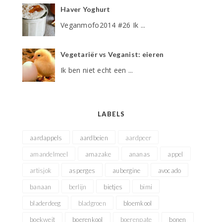
Haver Yoghurt
Veganmofo2014 #26 Ik ...
Vegetariër vs Veganist: eieren
Ik ben niet echt een ...
LABELS
aardappels
aardbeien
aardpeer
amandelmeel
amazake
ananas
appel
artisjok
asperges
aubergine
avocado
banaan
berlijn
bietjes
bimi
bladerdeeg
bladgroen
bloemkool
boekweit
boerenkool
boerenpate
bonen