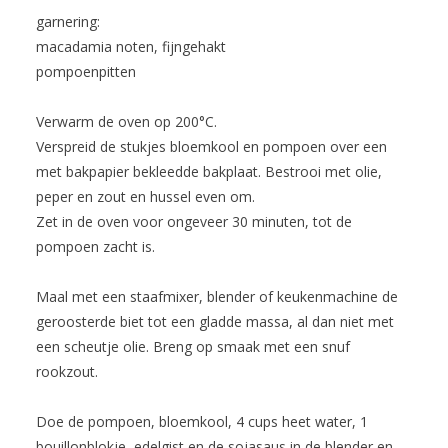
garnering:
macadamia noten, fijngehakt
pompoenpitten
Verwarm de oven op 200°C.
Verspreid de stukjes bloemkool en pompoen over een
met bakpapier bekleedde bakplaat. Bestrooi met olie,
peper en zout en hussel even om.
Zet in de oven voor ongeveer 30 minuten, tot de
pompoen zacht is.
Maal met een staafmixer, blender of keukenmachine de
geroosterde biet tot een gladde massa, al dan niet met
een scheutje olie. Breng op smaak met een snuf
rookzout.
Doe de pompoen, bloemkool, 4 cups heet water, 1
bouillonblokje, edelgist en de sojasaus in de blender en