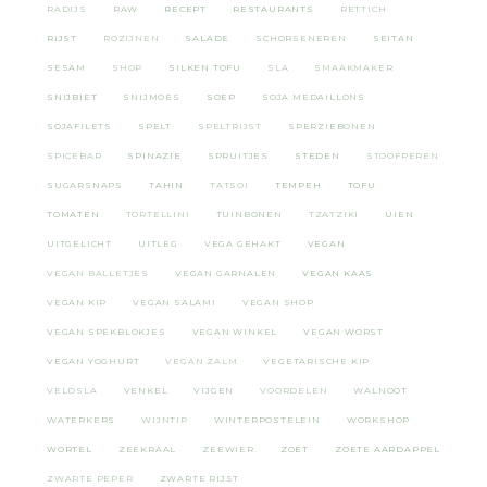
RADIJS
RAW
RECEPT
RESTAURANTS
RETTICH
RIJST
ROZIJNEN
SALADE
SCHORSENEREN
SEITAN
SESAM
SHOP
SILKEN TOFU
SLA
SMAAKMAKER
SNIJBIET
SNIJMOES
SOEP
SOJA MEDAILLONS
SOJAFILETS
SPELT
SPELTRIJST
SPERZIEBONEN
SPICEBAR
SPINAZIE
SPRUITJES
STEDEN
STOOFPEREN
SUGARSNAPS
TAHIN
TATSOI
TEMPEH
TOFU
TOMATEN
TORTELLINI
TUINBONEN
TZATZIKI
UIEN
UITGELICHT
UITLEG
VEGA GEHAKT
VEGAN
VEGAN BALLETJES
VEGAN GARNALEN
VEGAN KAAS
VEGAN KIP
VEGAN SALAMI
VEGAN SHOP
VEGAN SPEKBLOKJES
VEGAN WINKEL
VEGAN WORST
VEGAN YOGHURT
VEGAN ZALM
VEGETARISCHE KIP
VELDSLA
VENKEL
VIJGEN
VOORDELEN
WALNOOT
WATERKERS
WIJNTIP
WINTERPOSTELEIN
WORKSHOP
WORTEL
ZEEKRAAL
ZEEWIER
ZOET
ZOETE AARDAPPEL
ZWARTE PEPER
ZWARTE RIJST