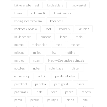
kikkererwtenmeel
knolselderij
knolvenkel
kokos
kokosmelk
komkommer
koningsoesterzwam
kookboek
kookboek review
kool
koolrabi
kruiden
kruisbessen
lamsoor
linzen
mais
mango
meiraapjes
melk
meloen
mibuna
milieu
miso
muffins
mythes
naan
Nieuw-Zeelandse spinazie
noodles
noten
notenkaas
olijven
online shop
ontbijt
paddenstoelen
palmkool
paprika
parelgerst
pasta
pastinaak
pate
peer
peper
pepers
peren
perzik
peultjes
pinda
pita