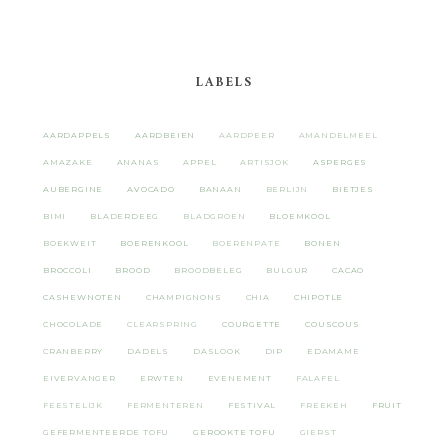
LABELS
AARDAPPELS
AARDBEIEN
AARDPEER
AMANDELMEEL
AMAZAKE
ANANAS
APPEL
ARTISJOK
ASPERGES
AUBERGINE
AVOCADO
BANAAN
BERLIJN
BIETJES
BIMI
BLADERDEEG
BLADGROEN
BLOEMKOOL
BOEKWEIT
BOERENKOOL
BOERENPATE
BONEN
BROCCOLI
BROOD
BROODBELEG
BULGUR
CACAO
CASHEWNOTEN
CHAMPIGNONS
CHIA
CHIPOTLE
CHOCOLADE
CLEARSPRING
COURGETTE
COUSCOUS
CRANBERRY
DADELS
DASLOOK
DIP
EDAMAME
EIVERVANGER
ERWTEN
EVENEMENT
FALAFEL
FEESTELIJK
FERMENTEREN
FESTIVAL
FREEKEH
FRUIT
GEFERMENTEERDE TOFU
GEROOKTE TOFU
GIERST