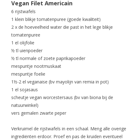
Vegan Filet Americain
6 rijstwafels
1 klein blikje tomatenpuree (goede kwaliteit)
2 x de hoeveelheid water die past in het lege blikje
tomatenpuree
1 el olijfolie
½ tl uienpoeder
½ tl normale of zoete paprikapoeder
mespuntje nootmuskaat
mespuntje foelie
1½-2 el veganaise (bv mayolijn van remia in pot)
1 el sojasaus
scheutje vegan worcestersaus (bv van biona bij de
natuurwinkel)
vers gemalen zwarte peper
Verkruimel de rijstwafels in een schaal. Meng alle overige
ingrediënten erdoor. Proef en pas de kruiden eventueel