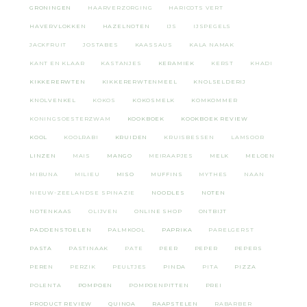
GRONINGEN
HAARVERZORGING
HARICOTS VERT
HAVERVLOKKEN
HAZELNOTEN
IJS
IJSPEGELS
JACKFRUIT
JOSTABES
KAASSAUS
KALA NAMAK
KANT EN KLAAR
KASTANJES
KERAMIEK
KERST
KHADI
KIKKERERWTEN
KIKKERERWTENMEEL
KNOLSELDERIJ
KNOLVENKEL
KOKOS
KOKOSMELK
KOMKOMMER
KONINGSOESTERZWAM
KOOKBOEK
KOOKBOEK REVIEW
KOOL
KOOLRABI
KRUIDEN
KRUISBESSEN
LAMSOOR
LINZEN
MAIS
MANGO
MEIRAAPJES
MELK
MELOEN
MIBUNA
MILIEU
MISO
MUFFINS
MYTHES
NAAN
NIEUW-ZEELANDSE SPINAZIE
NOODLES
NOTEN
NOTENKAAS
OLIJVEN
ONLINE SHOP
ONTBIJT
PADDENSTOELEN
PALMKOOL
PAPRIKA
PARELGERST
PASTA
PASTINAAK
PATE
PEER
PEPER
PEPERS
PEREN
PERZIK
PEULTJES
PINDA
PITA
PIZZA
POLENTA
POMPOEN
POMPOENPITTEN
PREI
PRODUCT REVIEW
QUINOA
RAAPSTELEN
RABARBER