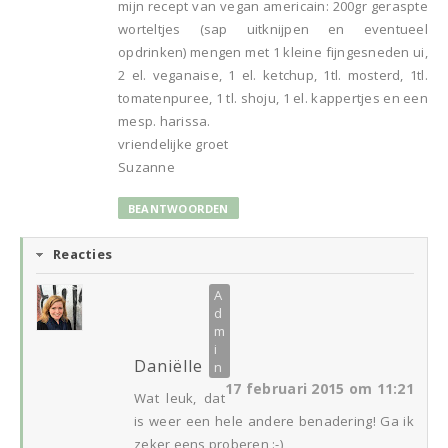
mijn recept van vegan americain: 200gr geraspte
worteltjes (sap uitknijpen en eventueel
opdrinken) mengen met 1 kleine fijngesneden ui,
2 el. veganaise, 1 el. ketchup, 1tl. mosterd, 1tl.
tomatenpuree, 1 tl. shoju, 1 el. kappertjes en een
mesp. harissa.
vriendelijke groet
Suzanne
BEANTWOORDEN
Reacties
Daniëlle
17 februari 2015 om 11:21
Wat leuk, dat
is weer een hele andere benadering! Ga ik
zeker eens proberen :-)