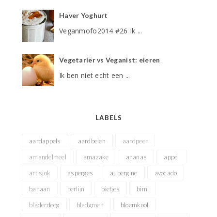
Haver Yoghurt
Veganmofo2014 #26 Ik ...
Vegetariër vs Veganist: eieren
Ik ben niet echt een ...
LABELS
aardappels
aardbeien
aardpeer
amandelmeel
amazake
ananas
appel
artisjok
asperges
aubergine
avocado
banaan
berlijn
bietjes
bimi
bladerdeeg
bladgroen
bloemkool