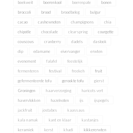
boekweit
boerenkool
boerenpate
bonen
broccoli
brood
broodbeleg
bulgur
cacao
cashewnoten
champignons
chia
chipotle
chocolade
clearspring
courgette
couscous
cranberry
dadels
daslook
dip
edamame
eivervanger
erwten
evenement
falafel
feestelijk
fermenteren
festival
freekeh
fruit
gefermenteerde tofu
gerookte tofu
gierst
Groningen
haarverzorging
haricots vert
havervlokken
hazelnoten
ijs
ijspegels
jackfruit
jostabes
kaassaus
kala namak
kant en klaar
kastanjes
keramiek
kerst
khadi
kikkererwten