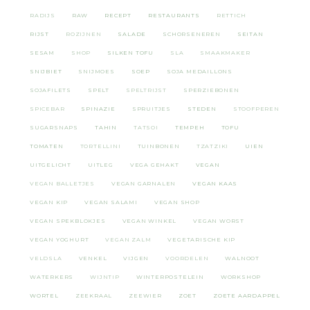
RADIJS
RAW
RECEPT
RESTAURANTS
RETTICH
RIJST
ROZIJNEN
SALADE
SCHORSENEREN
SEITAN
SESAM
SHOP
SILKEN TOFU
SLA
SMAAKMAKER
SNIJBIET
SNIJMOES
SOEP
SOJA MEDAILLONS
SOJAFILETS
SPELT
SPELTRIJST
SPERZIEBONEN
SPICEBAR
SPINAZIE
SPRUITJES
STEDEN
STOOFPEREN
SUGARSNAPS
TAHIN
TATSOI
TEMPEH
TOFU
TOMATEN
TORTELLINI
TUINBONEN
TZATZIKI
UIEN
UITGELICHT
UITLEG
VEGA GEHAKT
VEGAN
VEGAN BALLETJES
VEGAN GARNALEN
VEGAN KAAS
VEGAN KIP
VEGAN SALAMI
VEGAN SHOP
VEGAN SPEKBLOKJES
VEGAN WINKEL
VEGAN WORST
VEGAN YOGHURT
VEGAN ZALM
VEGETARISCHE KIP
VELDSLA
VENKEL
VIJGEN
VOORDELEN
WALNOOT
WATERKERS
WIJNTIP
WINTERPOSTELEIN
WORKSHOP
WORTEL
ZEEKRAAL
ZEEWIER
ZOET
ZOETE AARDAPPEL