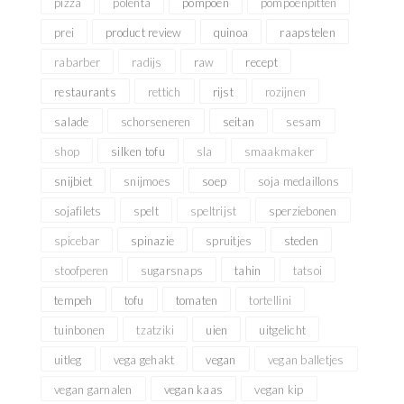
pizza
polenta
pompoen
pompoenpitten
prei
product review
quinoa
raapstelen
rabarber
radijs
raw
recept
restaurants
rettich
rijst
rozijnen
salade
schorseneren
seitan
sesam
shop
silken tofu
sla
smaakmaker
snijbiet
snijmoes
soep
soja medaillons
sojafilets
spelt
speltrijst
sperziebonen
spicebar
spinazie
spruitjes
steden
stoofperen
sugarsnaps
tahin
tatsoi
tempeh
tofu
tomaten
tortellini
tuinbonen
tzatziki
uien
uitgelicht
uitleg
vega gehakt
vegan
vegan balletjes
vegan garnalen
vegan kaas
vegan kip