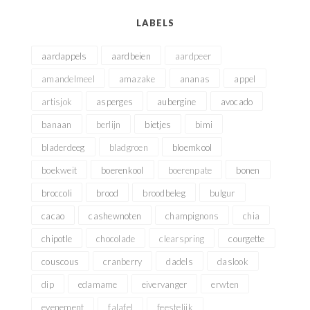
LABELS
aardappels
aardbeien
aardpeer
amandelmeel
amazake
ananas
appel
artisjok
asperges
aubergine
avocado
banaan
berlijn
bietjes
bimi
bladerdeeg
bladgroen
bloemkool
boekweit
boerenkool
boerenpate
bonen
broccoli
brood
broodbeleg
bulgur
cacao
cashewnoten
champignons
chia
chipotle
chocolade
clearspring
courgette
couscous
cranberry
dadels
daslook
dip
edamame
eivervanger
erwten
evenement
falafel
feestelijk