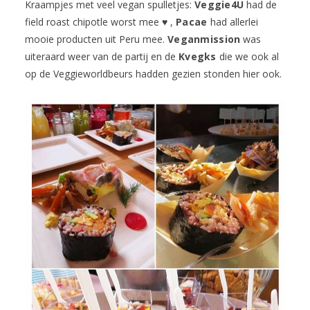
Kraampjes met veel vegan spulletjes:
Veggie4U
had de
field roast chipotle worst mee ♥ ,
Pacae
had allerlei
mooie producten uit Peru mee.
Veganmission
was
uiteraard weer van de partij en de
Kvegks
die we ook al
op de Veggieworldbeurs hadden gezien stonden hier ook.