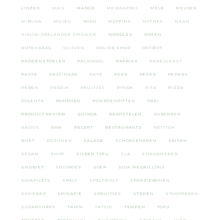
LINZEN
MAIS
MANGO
MEIRAAPJES
MELK
MELOEN
MIBUNA
MILIEU
MISO
MUFFINS
MYTHES
NAAN
NIEUW-ZEELANDSE SPINAZIE
NOODLES
NOTEN
NOTENKAAS
OLIJVEN
ONLINE SHOP
ONTBIJT
PADDENSTOELEN
PALMKOOL
PAPRIKA
PARELGERST
PASTA
PASTINAAK
PATE
PEER
PEPER
PEPERS
PEREN
PERZIK
PEULTJES
PINDA
PITA
PIZZA
POLENTA
POMPOEN
POMPOENPITTEN
PREI
PRODUCT REVIEW
QUINOA
RAAPSTELEN
RABARBER
RADIJS
RAW
RECEPT
RESTAURANTS
RETTICH
RIJST
ROZIJNEN
SALADE
SCHORSENEREN
SEITAN
SESAM
SHOP
SILKEN TOFU
SLA
SMAAKMAKER
SNIJBIET
SNIJMOES
SOEP
SOJA MEDAILLONS
SOJAFILETS
SPELT
SPELTRIJST
SPERZIEBONEN
SPICEBAR
SPINAZIE
SPRUITJES
STEDEN
STOOFPEREN
SUGARSNAPS
TAHIN
TATSOI
TEMPEH
TOFU