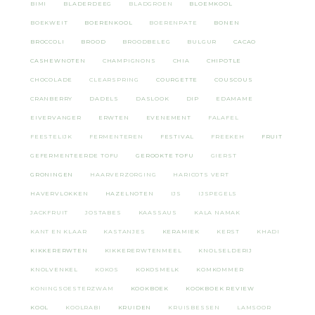
BIMI
BLADERDEEG
BLADGROEN
BLOEMKOOL
BOEKWEIT
BOERENKOOL
BOERENPATE
BONEN
BROCCOLI
BROOD
BROODBELEG
BULGUR
CACAO
CASHEWNOTEN
CHAMPIGNONS
CHIA
CHIPOTLE
CHOCOLADE
CLEARSPRING
COURGETTE
COUSCOUS
CRANBERRY
DADELS
DASLOOK
DIP
EDAMAME
EIVERVANGER
ERWTEN
EVENEMENT
FALAFEL
FEESTELIJK
FERMENTEREN
FESTIVAL
FREEKEH
FRUIT
GEFERMENTEERDE TOFU
GEROOKTE TOFU
GIERST
GRONINGEN
HAARVERZORGING
HARICOTS VERT
HAVERVLOKKEN
HAZELNOTEN
IJS
IJSPEGELS
JACKFRUIT
JOSTABES
KAASSAUS
KALA NAMAK
KANT EN KLAAR
KASTANJES
KERAMIEK
KERST
KHADI
KIKKERERWTEN
KIKKERERWTENMEEL
KNOLSELDERIJ
KNOLVENKEL
KOKOS
KOKOSMELK
KOMKOMMER
KONINGSOESTERZWAM
KOOKBOEK
KOOKBOEK REVIEW
KOOL
KOOLRABI
KRUIDEN
KRUISBESSEN
LAMSOOR