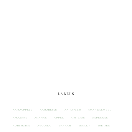
LABELS
AARDAPPELS
AARDBEIEN
AARDPEER
AMANDELMEEL
AMAZAKE
ANANAS
APPEL
ARTISJOK
ASPERGES
AUBERGINE
AVOCADO
BANAAN
BERLIJN
BIETJES