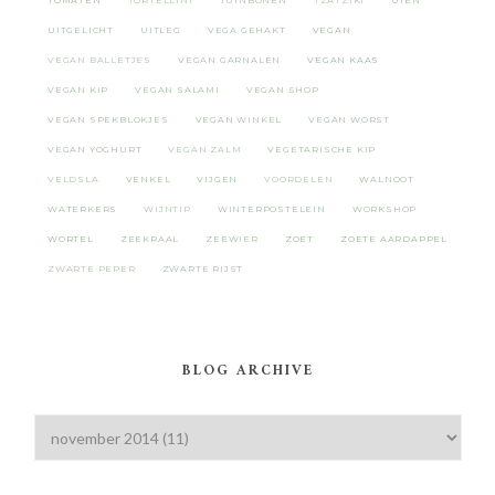
TOMATEN
TORTELLINI
TUINBONEN
TZATZIKI
UIEN
UITGELICHT
UITLEG
VEGA GEHAKT
VEGAN
VEGAN BALLETJES
VEGAN GARNALEN
VEGAN KAAS
VEGAN KIP
VEGAN SALAMI
VEGAN SHOP
VEGAN SPEKBLOKJES
VEGAN WINKEL
VEGAN WORST
VEGAN YOGHURT
VEGAN ZALM
VEGETARISCHE KIP
VELDSLA
VENKEL
VIJGEN
VOORDELEN
WALNOOT
WATERKERS
WIJNTIP
WINTERPOSTELEIN
WORKSHOP
WORTEL
ZEEKRAAL
ZEEWIER
ZOET
ZOETE AARDAPPEL
ZWARTE PEPER
ZWARTE RIJST
BLOG ARCHIVE