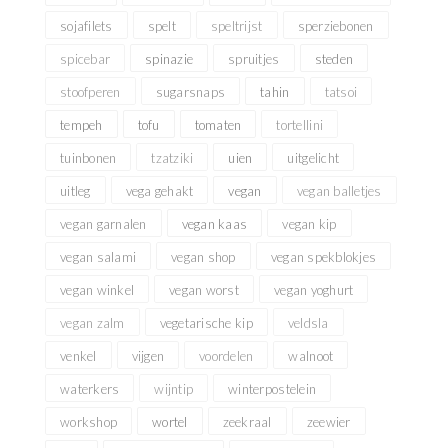
sojafilets
spelt
speltrijst
sperziebonen
spicebar
spinazie
spruitjes
steden
stoofperen
sugarsnaps
tahin
tatsoi
tempeh
tofu
tomaten
tortellini
tuinbonen
tzatziki
uien
uitgelicht
uitleg
vega gehakt
vegan
vegan balletjes
vegan garnalen
vegan kaas
vegan kip
vegan salami
vegan shop
vegan spekblokjes
vegan winkel
vegan worst
vegan yoghurt
vegan zalm
vegetarische kip
veldsla
venkel
vijgen
voordelen
walnoot
waterkers
wijntip
winterpostelein
workshop
wortel
zeekraal
zeewier