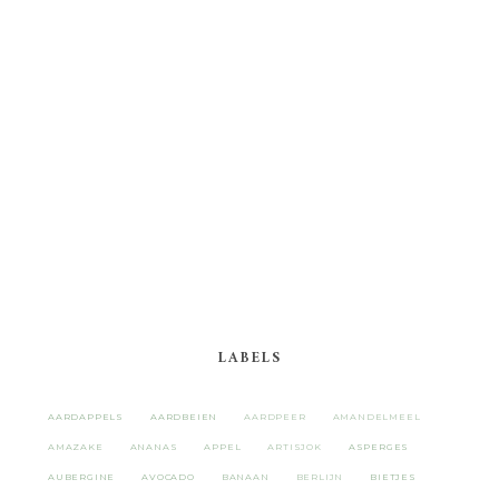
LABELS
AARDAPPELS
AARDBEIEN
AARDPEER
AMANDELMEEL
AMAZAKE
ANANAS
APPEL
ARTISJOK
ASPERGES
AUBERGINE
AVOCADO
BANAAN
BERLIJN
BIETJES