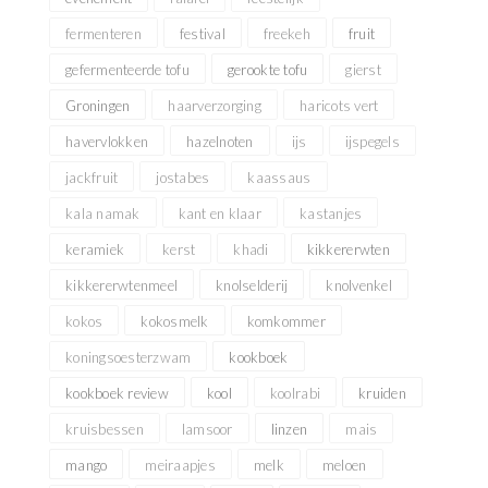
fermenteren
festival
freekeh
fruit
gefermenteerde tofu
gerookte tofu
gierst
Groningen
haarverzorging
haricots vert
havervlokken
hazelnoten
ijs
ijspegels
jackfruit
jostabes
kaassaus
kala namak
kant en klaar
kastanjes
keramiek
kerst
khadi
kikkererwten
kikkererwtenmeel
knolselderij
knolvenkel
kokos
kokosmelk
komkommer
koningsoesterzwam
kookboek
kookboek review
kool
koolrabi
kruiden
kruisbessen
lamsoor
linzen
mais
mango
meiraapjes
melk
meloen