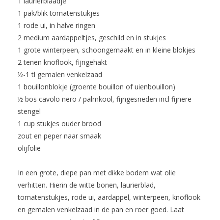
1 laurierblaadje
1 pak/blik tomatenstukjes
1 rode ui, in halve ringen
2 medium aardappeltjes, geschild en in stukjes
1 grote winterpeen, schoongemaakt en in kleine blokjes
2 tenen knoflook, fijngehakt
½-1 tl gemalen venkelzaad
1 bouillonblokje (groente bouillon of uienbouillon)
½ bos cavolo nero / palmkool, fijngesneden incl fijnere
stengel
1 cup stukjes ouder brood
zout en peper naar smaak
olijfolie
In een grote, diepe pan met dikke bodem wat olie
verhitten. Hierin de witte bonen, laurierblad,
tomatenstukjes, rode ui, aardappel, winterpeen, knoflook
en gemalen venkelzaad in de pan en roer goed. Laat