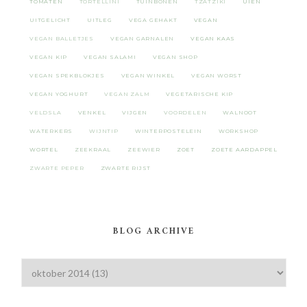
TOMATEN
TORTELLINI
TUINBONEN
TZATZIKI
UIEN
UITGELICHT
UITLEG
VEGA GEHAKT
VEGAN
VEGAN BALLETJES
VEGAN GARNALEN
VEGAN KAAS
VEGAN KIP
VEGAN SALAMI
VEGAN SHOP
VEGAN SPEKBLOKJES
VEGAN WINKEL
VEGAN WORST
VEGAN YOGHURT
VEGAN ZALM
VEGETARISCHE KIP
VELDSLA
VENKEL
VIJGEN
VOORDELEN
WALNOOT
WATERKERS
WIJNTIP
WINTERPOSTELEIN
WORKSHOP
WORTEL
ZEEKRAAL
ZEEWIER
ZOET
ZOETE AARDAPPEL
ZWARTE PEPER
ZWARTE RIJST
BLOG ARCHIVE