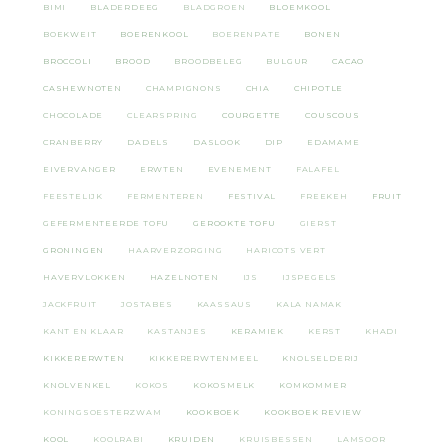
BIMI
BLADERDEEG
BLADGROEN
BLOEMKOOL
BOEKWEIT
BOERENKOOL
BOERENPATE
BONEN
BROCCOLI
BROOD
BROODBELEG
BULGUR
CACAO
CASHEWNOTEN
CHAMPIGNONS
CHIA
CHIPOTLE
CHOCOLADE
CLEARSPRING
COURGETTE
COUSCOUS
CRANBERRY
DADELS
DASLOOK
DIP
EDAMAME
EIVERVANGER
ERWTEN
EVENEMENT
FALAFEL
FEESTELIJK
FERMENTEREN
FESTIVAL
FREEKEH
FRUIT
GEFERMENTEERDE TOFU
GEROOKTE TOFU
GIERST
GRONINGEN
HAARVERZORGING
HARICOTS VERT
HAVERVLOKKEN
HAZELNOTEN
IJS
IJSPEGELS
JACKFRUIT
JOSTABES
KAASSAUS
KALA NAMAK
KANT EN KLAAR
KASTANJES
KERAMIEK
KERST
KHADI
KIKKERERWTEN
KIKKERERWTENMEEL
KNOLSELDERIJ
KNOLVENKEL
KOKOS
KOKOSMELK
KOMKOMMER
KONINGSOESTERZWAM
KOOKBOEK
KOOKBOEK REVIEW
KOOL
KOOLRABI
KRUIDEN
KRUISBESSEN
LAMSOOR