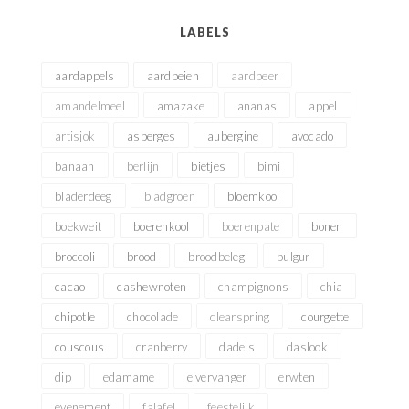
LABELS
aardappels
aardbeien
aardpeer
amandelmeel
amazake
ananas
appel
artisjok
asperges
aubergine
avocado
banaan
berlijn
bietjes
bimi
bladerdeeg
bladgroen
bloemkool
boekweit
boerenkool
boerenpate
bonen
broccoli
brood
broodbeleg
bulgur
cacao
cashewnoten
champignons
chia
chipotle
chocolade
clearspring
courgette
couscous
cranberry
dadels
daslook
dip
edamame
eivervanger
erwten
evenement
falafel
feestelijk