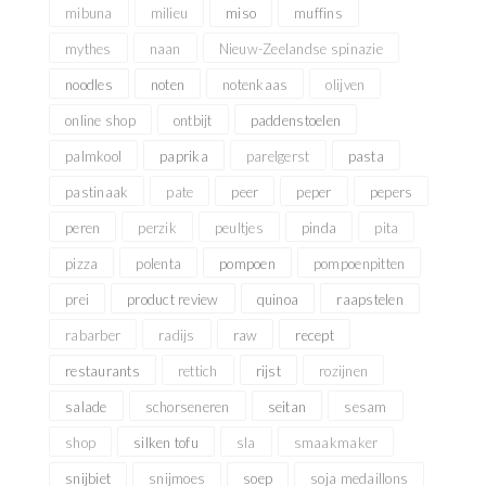
mibuna
milieu
miso
muffins
mythes
naan
Nieuw-Zeelandse spinazie
noodles
noten
notenkaas
olijven
online shop
ontbijt
paddenstoelen
palmkool
paprika
parelgerst
pasta
pastinaak
pate
peer
peper
pepers
peren
perzik
peultjes
pinda
pita
pizza
polenta
pompoen
pompoenpitten
prei
product review
quinoa
raapstelen
rabarber
radijs
raw
recept
restaurants
rettich
rijst
rozijnen
salade
schorseneren
seitan
sesam
shop
silken tofu
sla
smaakmaker
snijbiet
snijmoes
soep
soja medaillons