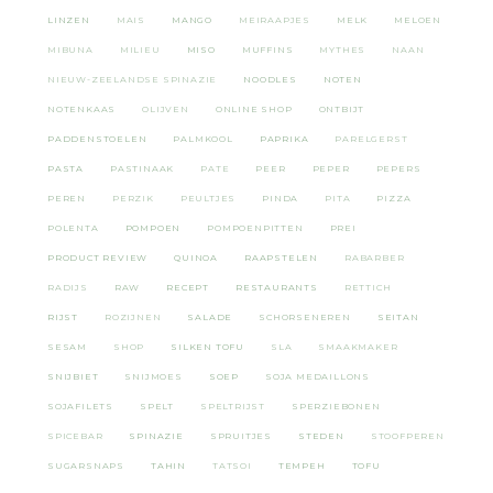
LINZEN
MAIS
MANGO
MEIRAAPJES
MELK
MELOEN
MIBUNA
MILIEU
MISO
MUFFINS
MYTHES
NAAN
NIEUW-ZEELANDSE SPINAZIE
NOODLES
NOTEN
NOTENKAAS
OLIJVEN
ONLINE SHOP
ONTBIJT
PADDENSTOELEN
PALMKOOL
PAPRIKA
PARELGERST
PASTA
PASTINAAK
PATE
PEER
PEPER
PEPERS
PEREN
PERZIK
PEULTJES
PINDA
PITA
PIZZA
POLENTA
POMPOEN
POMPOENPITTEN
PREI
PRODUCT REVIEW
QUINOA
RAAPSTELEN
RABARBER
RADIJS
RAW
RECEPT
RESTAURANTS
RETTICH
RIJST
ROZIJNEN
SALADE
SCHORSENEREN
SEITAN
SESAM
SHOP
SILKEN TOFU
SLA
SMAAKMAKER
SNIJBIET
SNIJMOES
SOEP
SOJA MEDAILLONS
SOJAFILETS
SPELT
SPELTRIJST
SPERZIEBONEN
SPICEBAR
SPINAZIE
SPRUITJES
STEDEN
STOOFPEREN
SUGARSNAPS
TAHIN
TATSOI
TEMPEH
TOFU