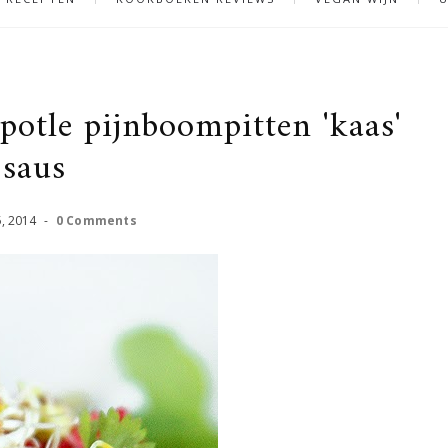
otle pijnboompitten 'kaas'
saus
5
,
2014
-
0 Comments