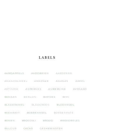
LABELS
AARDAPPELS
AARDBEIEN
AARDPEER
AMANDELMEEL
AMAZAKE
ANANAS
APPEL
ARTISJOK
ASPERGES
AUBERGINE
AVOCADO
BANAAN
BERLIJN
BIETJES
BIMI
BLADERDEEG
BLADGROEN
BLOEMKOOL
BOEKWEIT
BOERENKOOL
BOERENPATE
BONEN
BROCCOLI
BROOD
BROODBELEG
BULGUR
CACAO
CASHEWNOTEN