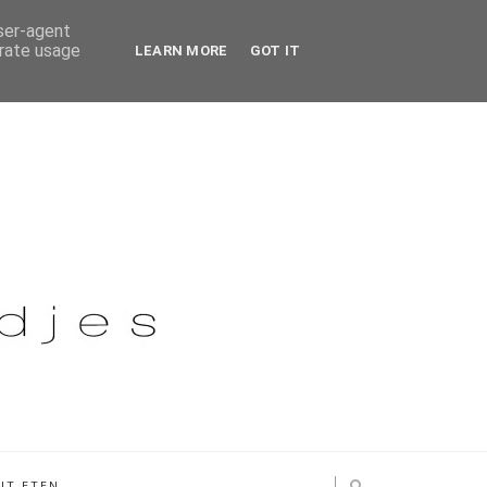
user-agent
erate usage
LEARN MORE
GOT IT
IT ETEN