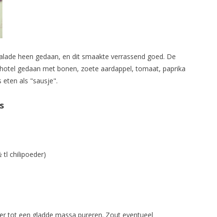
salade heen gedaan, en dit smaakte verrassend goed. De
hotel gedaan met bonen, zoete aardappel, tomaat, paprika
 eten als "sausje".
s
 tl chilipoeder)
xer tot een gladde massa pureren. Zout eventueel