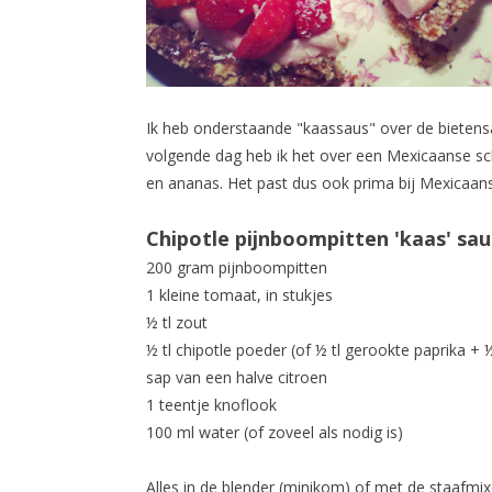
Ik heb onderstaande "kaassaus" over de bieten
volgende dag heb ik het over een Mexicaanse sc
en ananas. Het past dus ook prima bij Mexicaans
Chipotle pijnboompitten 'kaas' sau
200 gram pijnboompitten
1 kleine tomaat, in stukjes
½ tl zout
½ tl chipotle poeder (of ½ tl gerookte paprika + ½
sap van een halve citroen
1 teentje knoflook
100 ml water (of zoveel als nodig is)
Alles in de blender (minikom) of met de staafmi