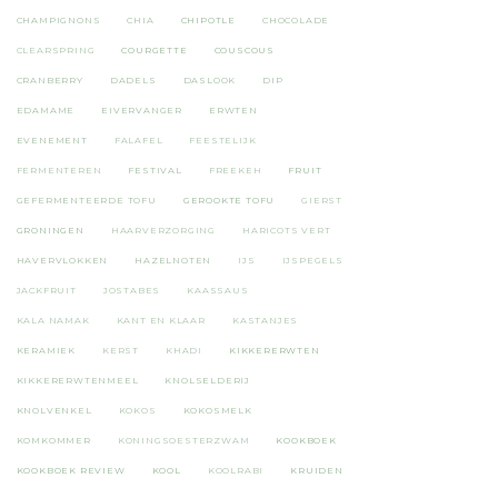
CHAMPIGNONS
CHIA
CHIPOTLE
CHOCOLADE
CLEARSPRING
COURGETTE
COUSCOUS
CRANBERRY
DADELS
DASLOOK
DIP
EDAMAME
EIVERVANGER
ERWTEN
EVENEMENT
FALAFEL
FEESTELIJK
FERMENTEREN
FESTIVAL
FREEKEH
FRUIT
GEFERMENTEERDE TOFU
GEROOKTE TOFU
GIERST
GRONINGEN
HAARVERZORGING
HARICOTS VERT
HAVERVLOKKEN
HAZELNOTEN
IJS
IJSPEGELS
JACKFRUIT
JOSTABES
KAASSAUS
KALA NAMAK
KANT EN KLAAR
KASTANJES
KERAMIEK
KERST
KHADI
KIKKERERWTEN
KIKKERERWTENMEEL
KNOLSELDERIJ
KNOLVENKEL
KOKOS
KOKOSMELK
KOMKOMMER
KONINGSOESTERZWAM
KOOKBOEK
KOOKBOEK REVIEW
KOOL
KOOLRABI
KRUIDEN