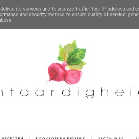
eliver its services and to analyze traffic. Your IP address and 
ormance and security metrics to ensure quality of service, gen
abuse.
RECEPTEN
KOOKBOEKEN REVIEWS
VEGAN WIJN
U