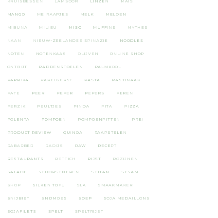
KRUISBESSEN
LAMSOOR
LINZEN
MAIS
MANGO
MEIRAAPJES
MELK
MELOEN
MIBUNA
MILIEU
MISO
MUFFINS
MYTHES
NAAN
NIEUW-ZEELANDSE SPINAZIE
NOODLES
NOTEN
NOTENKAAS
OLIJVEN
ONLINE SHOP
ONTBIJT
PADDENSTOELEN
PALMKOOL
PAPRIKA
PARELGERST
PASTA
PASTINAAK
PATE
PEER
PEPER
PEPERS
PEREN
PERZIK
PEULTJES
PINDA
PITA
PIZZA
POLENTA
POMPOEN
POMPOENPITTEN
PREI
PRODUCT REVIEW
QUINOA
RAAPSTELEN
RABARBER
RADIJS
RAW
RECEPT
RESTAURANTS
RETTICH
RIJST
ROZIJNEN
SALADE
SCHORSENEREN
SEITAN
SESAM
SHOP
SILKEN TOFU
SLA
SMAAKMAKER
SNIJBIET
SNIJMOES
SOEP
SOJA MEDAILLONS
SOJAFILETS
SPELT
SPELTRIJST