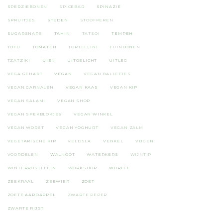
SPERZIEBONEN
SPICEBAR
SPINAZIE
SPRUITJES
STEDEN
STOOFPEREN
SUGARSNAPS
TAHIN
TATSOI
TEMPEH
TOFU
TOMATEN
TORTELLINI
TUINBONEN
TZATZIKI
UIEN
UITGELICHT
UITLEG
VEGA GEHAKT
VEGAN
VEGAN BALLETJES
VEGAN GARNALEN
VEGAN KAAS
VEGAN KIP
VEGAN SALAMI
VEGAN SHOP
VEGAN SPEKBLOKJES
VEGAN WINKEL
VEGAN WORST
VEGAN YOGHURT
VEGAN ZALM
VEGETARISCHE KIP
VELDSLA
VENKEL
VIJGEN
VOORDELEN
WALNOOT
WATERKERS
WIJNTIP
WINTERPOSTELEIN
WORKSHOP
WORTEL
ZEEKRAAL
ZEEWIER
ZOET
ZOETE AARDAPPEL
ZWARTE PEPER
ZWARTE RIJST