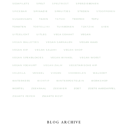
SOJAFILETS
SPELT
SPELTRIJST
SPERZIEBONEN
SPICEBAR
SPINAZIE
SPRUITJES
STEDEN
STOOFPEREN
SUGARSNAPS
TAHIN
TATSOI
TEMPEH
TOFU
TOMATEN
TORTELLINI
TUINBONEN
TZATZIKI
UIEN
UITGELICHT
UITLEG
VEGA GEHAKT
VEGAN
VEGAN BALLETJES
VEGAN GARNALEN
VEGAN KAAS
VEGAN KIP
VEGAN SALAMI
VEGAN SHOP
VEGAN SPEKBLOKJES
VEGAN WINKEL
VEGAN WORST
VEGAN YOGHURT
VEGAN ZALM
VEGETARISCHE KIP
VELDSLA
VENKEL
VIJGEN
VOORDELEN
WALNOOT
WATERKERS
WIJNTIP
WINTERPOSTELEIN
WORKSHOP
WORTEL
ZEEKRAAL
ZEEWIER
ZOET
ZOETE AARDAPPEL
ZWARTE PEPER
ZWARTE RIJST
BLOG ARCHIVE