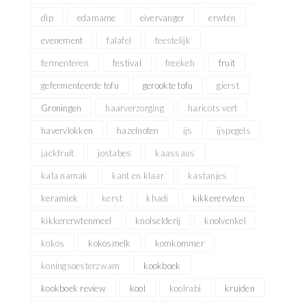
dip
edamame
eivervanger
erwten
evenement
falafel
feestelijk
fermenteren
festival
freekeh
fruit
gefermenteerde tofu
gerookte tofu
gierst
Groningen
haarverzorging
haricots vert
havervlokken
hazelnoten
ijs
ijspegels
jackfruit
jostabes
kaassaus
kala namak
kant en klaar
kastanjes
keramiek
kerst
khadi
kikkererwten
kikkererwtenmeel
knolselderij
knolvenkel
kokos
kokosmelk
komkommer
koningsoesterzwam
kookboek
kookboek review
kool
koolrabi
kruiden