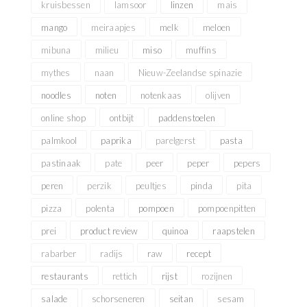
kruisbessen
lamsoor
linzen
mais
mango
meiraapjes
melk
meloen
mibuna
milieu
miso
muffins
mythes
naan
Nieuw-Zeelandse spinazie
noodles
noten
notenkaas
olijven
online shop
ontbijt
paddenstoelen
palmkool
paprika
parelgerst
pasta
pastinaak
pate
peer
peper
pepers
peren
perzik
peultjes
pinda
pita
pizza
polenta
pompoen
pompoenpitten
prei
product review
quinoa
raapstelen
rabarber
radijs
raw
recept
restaurants
rettich
rijst
rozijnen
salade
schorseneren
seitan
sesam