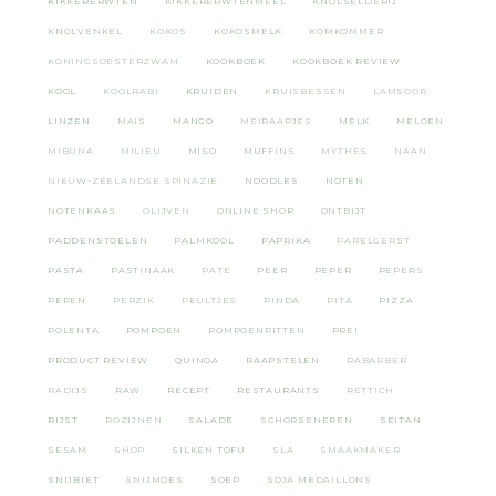
KIKKERERWTEN
KIKKERERWTENMEEL
KNOLSELDERIJ
KNOLVENKEL
KOKOS
KOKOSMELK
KOMKOMMER
KONINGSOESTERZWAM
KOOKBOEK
KOOKBOEK REVIEW
KOOL
KOOLRABI
KRUIDEN
KRUISBESSEN
LAMSOOR
LINZEN
MAIS
MANGO
MEIRAAPJES
MELK
MELOEN
MIBUNA
MILIEU
MISO
MUFFINS
MYTHES
NAAN
NIEUW-ZEELANDSE SPINAZIE
NOODLES
NOTEN
NOTENKAAS
OLIJVEN
ONLINE SHOP
ONTBIJT
PADDENSTOELEN
PALMKOOL
PAPRIKA
PARELGERST
PASTA
PASTINAAK
PATE
PEER
PEPER
PEPERS
PEREN
PERZIK
PEULTJES
PINDA
PITA
PIZZA
POLENTA
POMPOEN
POMPOENPITTEN
PREI
PRODUCT REVIEW
QUINOA
RAAPSTELEN
RABARBER
RADIJS
RAW
RECEPT
RESTAURANTS
RETTICH
RIJST
ROZIJNEN
SALADE
SCHORSENEREN
SEITAN
SESAM
SHOP
SILKEN TOFU
SLA
SMAAKMAKER
SNIJBIET
SNIJMOES
SOEP
SOJA MEDAILLONS