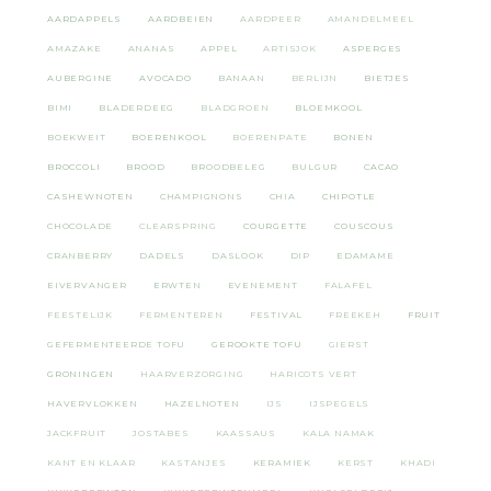
AARDAPPELS
AARDBEIEN
AARDPEER
AMANDELMEEL
AMAZAKE
ANANAS
APPEL
ARTISJOK
ASPERGES
AUBERGINE
AVOCADO
BANAAN
BERLIJN
BIETJES
BIMI
BLADERDEEG
BLADGROEN
BLOEMKOOL
BOEKWEIT
BOERENKOOL
BOERENPATE
BONEN
BROCCOLI
BROOD
BROODBELEG
BULGUR
CACAO
CASHEWNOTEN
CHAMPIGNONS
CHIA
CHIPOTLE
CHOCOLADE
CLEARSPRING
COURGETTE
COUSCOUS
CRANBERRY
DADELS
DASLOOK
DIP
EDAMAME
EIVERVANGER
ERWTEN
EVENEMENT
FALAFEL
FEESTELIJK
FERMENTEREN
FESTIVAL
FREEKEH
FRUIT
GEFERMENTEERDE TOFU
GEROOKTE TOFU
GIERST
GRONINGEN
HAARVERZORGING
HARICOTS VERT
HAVERVLOKKEN
HAZELNOTEN
IJS
IJSPEGELS
JACKFRUIT
JOSTABES
KAASSAUS
KALA NAMAK
KANT EN KLAAR
KASTANJES
KERAMIEK
KERST
KHADI