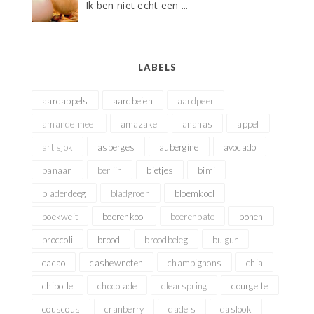
Ik ben niet echt een ...
LABELS
aardappels
aardbeien
aardpeer
amandelmeel
amazake
ananas
appel
artisjok
asperges
aubergine
avocado
banaan
berlijn
bietjes
bimi
bladerdeeg
bladgroen
bloemkool
boekweit
boerenkool
boerenpate
bonen
broccoli
brood
broodbeleg
bulgur
cacao
cashewnoten
champignons
chia
chipotle
chocolade
clearspring
courgette
couscous
cranberry
dadels
daslook