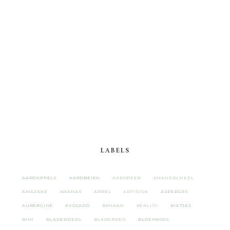
LABELS
AARDAPPELS
AARDBEIEN
AARDPEER
AMANDELMEEL
AMAZAKE
ANANAS
APPEL
ARTISJOK
ASPERGES
AUBERGINE
AVOCADO
BANAAN
BERLIJN
BIETJES
BIMI
BLADERDEEG
BLADGROEN
BLOEMKOOL