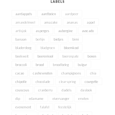
LABELS
aardappels
aardbeien
aardpeer
amandelmeel
amazake
ananas
appel
artisjok
asperges
aubergine
avocado
banaan
berlijn
bietjes
bimi
bladerdeeg
bladgroen
bloemkool
boekweit
boerenkool
boerenpate
bonen
broccoli
brood
broodbeleg
bulgur
cacao
cashewnoten
champignons
chia
chipotle
chocolade
clearspring
courgette
couscous
cranberry
dadels
daslook
dip
edamame
eivervanger
erwten
evenement
falafel
feestelijk