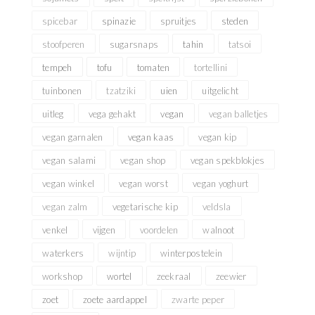
spicebar
spinazie
spruitjes
steden
stoofperen
sugarsnaps
tahin
tatsoi
tempeh
tofu
tomaten
tortellini
tuinbonen
tzatziki
uien
uitgelicht
uitleg
vega gehakt
vegan
vegan balletjes
vegan garnalen
vegan kaas
vegan kip
vegan salami
vegan shop
vegan spekblokjes
vegan winkel
vegan worst
vegan yoghurt
vegan zalm
vegetarische kip
veldsla
venkel
vijgen
voordelen
walnoot
waterkers
wijntip
winterpostelein
workshop
wortel
zeekraal
zeewier
zoet
zoete aardappel
zwarte peper