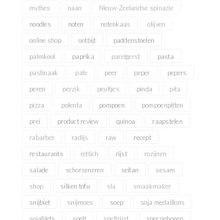
mythes
naan
Nieuw-Zeelandse spinazie
noodles
noten
notenkaas
olijven
online shop
ontbijt
paddenstoelen
palmkool
paprika
parelgerst
pasta
pastinaak
pate
peer
peper
pepers
peren
perzik
peultjes
pinda
pita
pizza
polenta
pompoen
pompoenpitten
prei
product review
quinoa
raapstelen
rabarber
radijs
raw
recept
restaurants
rettich
rijst
rozijnen
salade
schorseneren
seitan
sesam
shop
silken tofu
sla
smaakmaker
snijbiet
snijmoes
soep
soja medaillons
sojafilets
spelt
speltrijst
sperziebonen