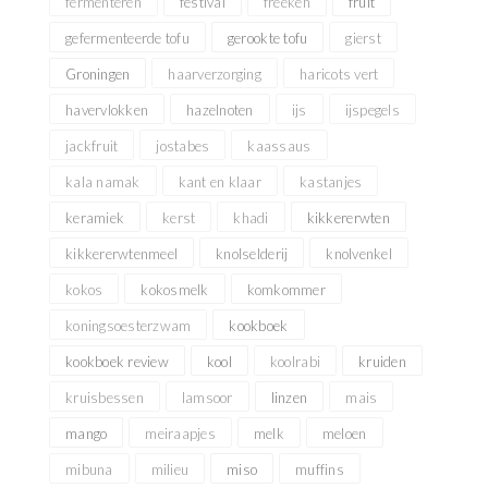
fermenteren
festival
freekeh
fruit
gefermenteerde tofu
gerookte tofu
gierst
Groningen
haarverzorging
haricots vert
havervlokken
hazelnoten
ijs
ijspegels
jackfruit
jostabes
kaassaus
kala namak
kant en klaar
kastanjes
keramiek
kerst
khadi
kikkererwten
kikkererwtenmeel
knolselderij
knolvenkel
kokos
kokosmelk
komkommer
koningsoesterzwam
kookboek
kookboek review
kool
koolrabi
kruiden
kruisbessen
lamsoor
linzen
mais
mango
meiraapjes
melk
meloen
mibuna
milieu
miso
muffins