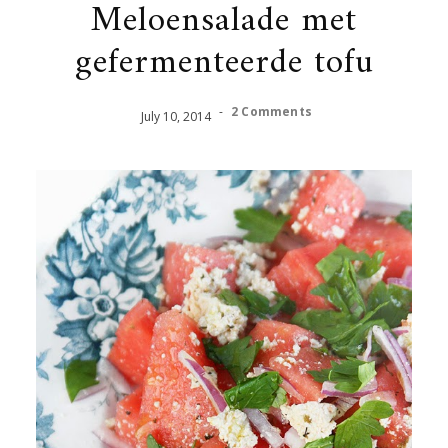
Meloensalade met
gefermenteerde tofu
-
2 Comments
July
10
,
2014