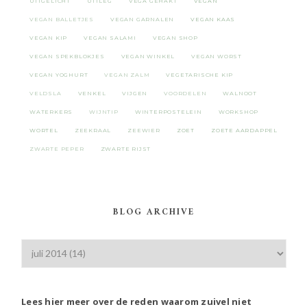
UITGELICHT
UITLEG
VEGA GEHAKT
VEGAN
VEGAN BALLETJES
VEGAN GARNALEN
VEGAN KAAS
VEGAN KIP
VEGAN SALAMI
VEGAN SHOP
VEGAN SPEKBLOKJES
VEGAN WINKEL
VEGAN WORST
VEGAN YOGHURT
VEGAN ZALM
VEGETARISCHE KIP
VELDSLA
VENKEL
VIJGEN
VOORDELEN
WALNOOT
WATERKERS
WIJNTIP
WINTERPOSTELEIN
WORKSHOP
WORTEL
ZEEKRAAL
ZEEWIER
ZOET
ZOETE AARDAPPEL
ZWARTE PEPER
ZWARTE RIJST
BLOG ARCHIVE
Lees hier meer over de reden waarom zuivel niet