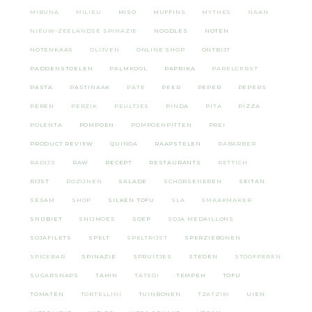
MIBUNA
MILIEU
MISO
MUFFINS
MYTHES
NAAN
NIEUW-ZEELANDSE SPINAZIE
NOODLES
NOTEN
NOTENKAAS
OLIJVEN
ONLINE SHOP
ONTBIJT
PADDENSTOELEN
PALMKOOL
PAPRIKA
PARELGERST
PASTA
PASTINAAK
PATE
PEER
PEPER
PEPERS
PEREN
PERZIK
PEULTJES
PINDA
PITA
PIZZA
POLENTA
POMPOEN
POMPOENPITTEN
PREI
PRODUCT REVIEW
QUINOA
RAAPSTELEN
RABARBER
RADIJS
RAW
RECEPT
RESTAURANTS
RETTICH
RIJST
ROZIJNEN
SALADE
SCHORSENEREN
SEITAN
SESAM
SHOP
SILKEN TOFU
SLA
SMAAKMAKER
SNIJBIET
SNIJMOES
SOEP
SOJA MEDAILLONS
SOJAFILETS
SPELT
SPELTRIJST
SPERZIEBONEN
SPICEBAR
SPINAZIE
SPRUITJES
STEDEN
STOOFPEREN
SUGARSNAPS
TAHIN
TATSOI
TEMPEH
TOFU
TOMATEN
TORTELLINI
TUINBONEN
TZATZIKI
UIEN