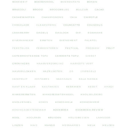
BOEKWEIT
BOERENKOOL
BOERENPATE
BONEN
BROCCOLI
BROOD
BROODBELEG
BULGUR
CACAO
CASHEWNOTEN
CHAMPIGNONS
CHIA
CHIPOTLE
CHOCOLADE
CLEARSPRING
COURGETTE
COUSCOUS
CRANBERRY
DADELS
DASLOOK
DIP
EDAMAME
EIVERVANGER
ERWTEN
EVENEMENT
FALAFEL
FEESTELIJK
FERMENTEREN
FESTIVAL
FREEKEH
FRUIT
GEFERMENTEERDE TOFU
GEROOKTE TOFU
GIERST
GRONINGEN
HAARVERZORGING
HARICOTS VERT
HAVERVLOKKEN
HAZELNOTEN
IJS
IJSPEGELS
JACKFRUIT
JOSTABES
KAASSAUS
KALA NAMAK
KANT EN KLAAR
KASTANJES
KERAMIEK
KERST
KHADI
KIKKERERWTEN
KIKKERERWTENMEEL
KNOLSELDERIJ
KNOLVENKEL
KOKOS
KOKOSMELK
KOMKOMMER
KONINGSOESTERZWAM
KOOKBOEK
KOOKBOEK REVIEW
KOOL
KOOLRABI
KRUIDEN
KRUISBESSEN
LAMSOOR
LINZEN
MAIS
MANGO
MEIRAAPJES
MELK
MELOEN