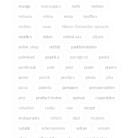
mango
meiraapjes
melk
meloen
mibuna
milieu
miso
muffins
mythes
naan
Nieuw-Zeelandse spinazie
noodles
noten
notenkaas
olijven
online shop
ontbijt
paddenstoelen
palmkool
paprika
parelgerst
pasta
pastinaak
pate
peer
peper
pepers
peren
perzik
peultjes
pinda
pita
pizza
polenta
pompoen
pompoenpitten
prei
product review
quinoa
raapstelen
rabarber
radijs
raw
recept
restaurants
rettich
rijst
rozijnen
salade
schorseneren
seitan
sesam