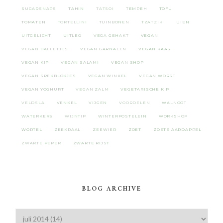
SUGARSNAPS
TAHIN
TATSOI
TEMPEH
TOFU
TOMATEN
TORTELLINI
TUINBONEN
TZATZIKI
UIEN
UITGELICHT
UITLEG
VEGA GEHAKT
VEGAN
VEGAN BALLETJES
VEGAN GARNALEN
VEGAN KAAS
VEGAN KIP
VEGAN SALAMI
VEGAN SHOP
VEGAN SPEKBLOKJES
VEGAN WINKEL
VEGAN WORST
VEGAN YOGHURT
VEGAN ZALM
VEGETARISCHE KIP
VELDSLA
VENKEL
VIJGEN
VOORDELEN
WALNOOT
WATERKERS
WIJNTIP
WINTERPOSTELEIN
WORKSHOP
WORTEL
ZEEKRAAL
ZEEWIER
ZOET
ZOETE AARDAPPEL
ZWARTE PEPER
ZWARTE RIJST
BLOG ARCHIVE