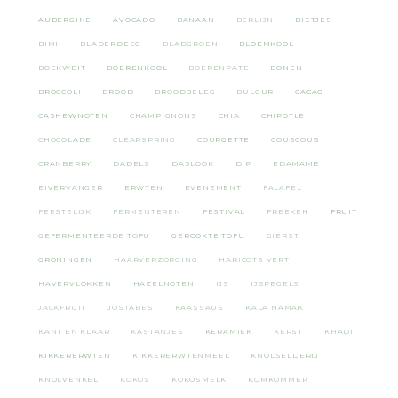
AUBERGINE
AVOCADO
BANAAN
BERLIJN
BIETJES
BIMI
BLADERDEEG
BLADGROEN
BLOEMKOOL
BOEKWEIT
BOERENKOOL
BOERENPATE
BONEN
BROCCOLI
BROOD
BROODBELEG
BULGUR
CACAO
CASHEWNOTEN
CHAMPIGNONS
CHIA
CHIPOTLE
CHOCOLADE
CLEARSPRING
COURGETTE
COUSCOUS
CRANBERRY
DADELS
DASLOOK
DIP
EDAMAME
EIVERVANGER
ERWTEN
EVENEMENT
FALAFEL
FEESTELIJK
FERMENTEREN
FESTIVAL
FREEKEH
FRUIT
GEFERMENTEERDE TOFU
GEROOKTE TOFU
GIERST
GRONINGEN
HAARVERZORGING
HARICOTS VERT
HAVERVLOKKEN
HAZELNOTEN
IJS
IJSPEGELS
JACKFRUIT
JOSTABES
KAASSAUS
KALA NAMAK
KANT EN KLAAR
KASTANJES
KERAMIEK
KERST
KHADI
KIKKERERWTEN
KIKKERERWTENMEEL
KNOLSELDERIJ
KNOLVENKEL
KOKOS
KOKOSMELK
KOMKOMMER