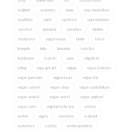
shop
silken tofu
sla
smaakmaker
snijbiet
snijmoes
soep
soja medaillons
sojafilets
spelt
speltrijst
sperziebonen
spicebar
spinazie
spruitjes
steden
stoofperen
sugarsnaps
tahin
tatsoi
tempeh
tofu
tomaten
tortellini
tuinbonen
tzatziki
uien
uitgelicht
uitleg
vega gehakt
vegan
vegan balletjes
vegan garnalen
vegan kaas
vegan kip
vegan salami
vegan shop
vegan spekblokjes
vegan winkel
vegan worst
vegan yoghurt
vegan zalm
vegetarische kip
veldsla
venkel
vijgen
voordelen
walnoot
waterkers
wijntip
winterpostelein