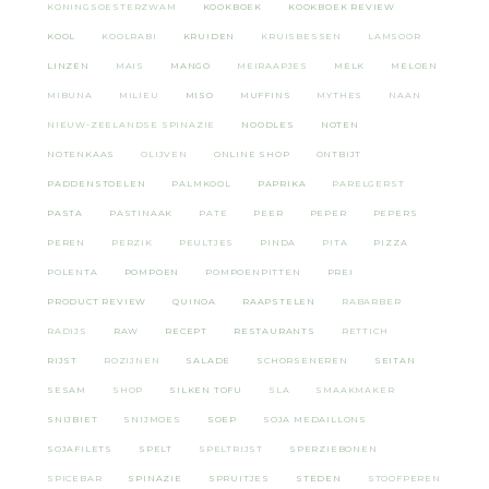
KONINGSOESTERZWAM
KOOKBOEK
KOOKBOEK REVIEW
KOOL
KOOLRABI
KRUIDEN
KRUISBESSEN
LAMSOOR
LINZEN
MAIS
MANGO
MEIRAAPJES
MELK
MELOEN
MIBUNA
MILIEU
MISO
MUFFINS
MYTHES
NAAN
NIEUW-ZEELANDSE SPINAZIE
NOODLES
NOTEN
NOTENKAAS
OLIJVEN
ONLINE SHOP
ONTBIJT
PADDENSTOELEN
PALMKOOL
PAPRIKA
PARELGERST
PASTA
PASTINAAK
PATE
PEER
PEPER
PEPERS
PEREN
PERZIK
PEULTJES
PINDA
PITA
PIZZA
POLENTA
POMPOEN
POMPOENPITTEN
PREI
PRODUCT REVIEW
QUINOA
RAAPSTELEN
RABARBER
RADIJS
RAW
RECEPT
RESTAURANTS
RETTICH
RIJST
ROZIJNEN
SALADE
SCHORSENEREN
SEITAN
SESAM
SHOP
SILKEN TOFU
SLA
SMAAKMAKER
SNIJBIET
SNIJMOES
SOEP
SOJA MEDAILLONS
SOJAFILETS
SPELT
SPELTRIJST
SPERZIEBONEN
SPICEBAR
SPINAZIE
SPRUITJES
STEDEN
STOOFPEREN