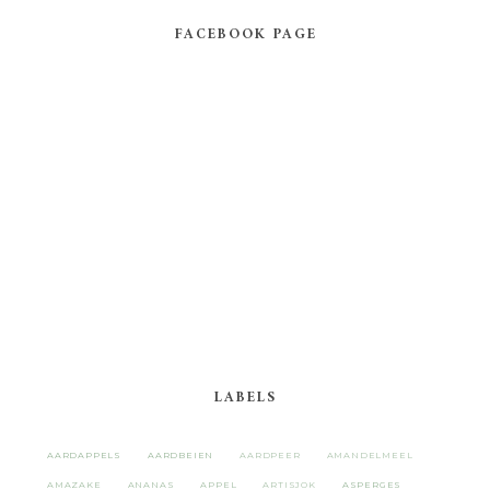
FACEBOOK PAGE
LABELS
AARDAPPELS
AARDBEIEN
AARDPEER
AMANDELMEEL
AMAZAKE
ANANAS
APPEL
ARTISJOK
ASPERGES