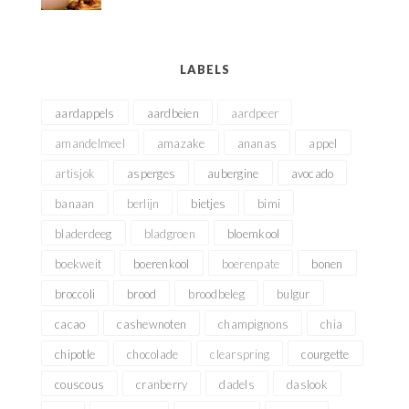
LABELS
aardappels
aardbeien
aardpeer
amandelmeel
amazake
ananas
appel
artisjok
asperges
aubergine
avocado
banaan
berlijn
bietjes
bimi
bladerdeeg
bladgroen
bloemkool
boekweit
boerenkool
boerenpate
bonen
broccoli
brood
broodbeleg
bulgur
cacao
cashewnoten
champignons
chia
chipotle
chocolade
clearspring
courgette
couscous
cranberry
dadels
daslook