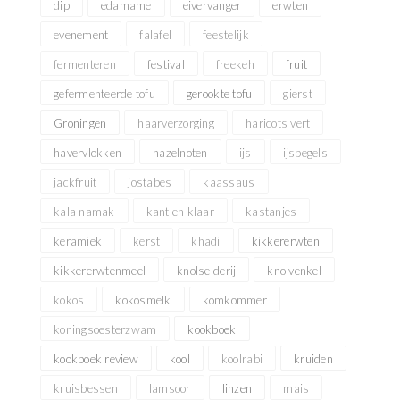
dip
edamame
eivervanger
erwten
evenement
falafel
feestelijk
fermenteren
festival
freekeh
fruit
gefermenteerde tofu
gerookte tofu
gierst
Groningen
haarverzorging
haricots vert
havervlokken
hazelnoten
ijs
ijspegels
jackfruit
jostabes
kaassaus
kala namak
kant en klaar
kastanjes
keramiek
kerst
khadi
kikkererwten
kikkererwtenmeel
knolselderij
knolvenkel
kokos
kokosmelk
komkommer
koningsoesterzwam
kookboek
kookboek review
kool
koolrabi
kruiden
kruisbessen
lamsoor
linzen
mais