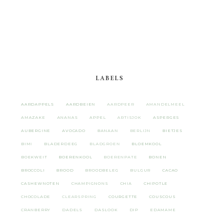
LABELS
AARDAPPELS
AARDBEIEN
AARDPEER
AMANDELMEEL
AMAZAKE
ANANAS
APPEL
ARTISJOK
ASPERGES
AUBERGINE
AVOCADO
BANAAN
BERLIJN
BIETJES
BIMI
BLADERDEEG
BLADGROEN
BLOEMKOOL
BOEKWEIT
BOERENKOOL
BOERENPATE
BONEN
BROCCOLI
BROOD
BROODBELEG
BULGUR
CACAO
CASHEWNOTEN
CHAMPIGNONS
CHIA
CHIPOTLE
CHOCOLADE
CLEARSPRING
COURGETTE
COUSCOUS
CRANBERRY
DADELS
DASLOOK
DIP
EDAMAME