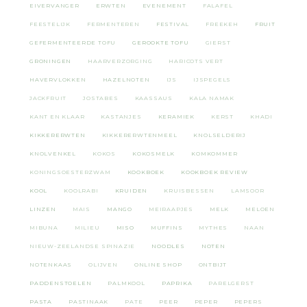
EIVERVANGER
ERWTEN
EVENEMENT
FALAFEL
FEESTELIJK
FERMENTEREN
FESTIVAL
FREEKEH
FRUIT
GEFERMENTEERDE TOFU
GEROOKTE TOFU
GIERST
GRONINGEN
HAARVERZORGING
HARICOTS VERT
HAVERVLOKKEN
HAZELNOTEN
IJS
IJSPEGELS
JACKFRUIT
JOSTABES
KAASSAUS
KALA NAMAK
KANT EN KLAAR
KASTANJES
KERAMIEK
KERST
KHADI
KIKKERERWTEN
KIKKERERWTENMEEL
KNOLSELDERIJ
KNOLVENKEL
KOKOS
KOKOSMELK
KOMKOMMER
KONINGSOESTERZWAM
KOOKBOEK
KOOKBOEK REVIEW
KOOL
KOOLRABI
KRUIDEN
KRUISBESSEN
LAMSOOR
LINZEN
MAIS
MANGO
MEIRAAPJES
MELK
MELOEN
MIBUNA
MILIEU
MISO
MUFFINS
MYTHES
NAAN
NIEUW-ZEELANDSE SPINAZIE
NOODLES
NOTEN
NOTENKAAS
OLIJVEN
ONLINE SHOP
ONTBIJT
PADDENSTOELEN
PALMKOOL
PAPRIKA
PARELGERST
PASTA
PASTINAAK
PATE
PEER
PEPER
PEPERS