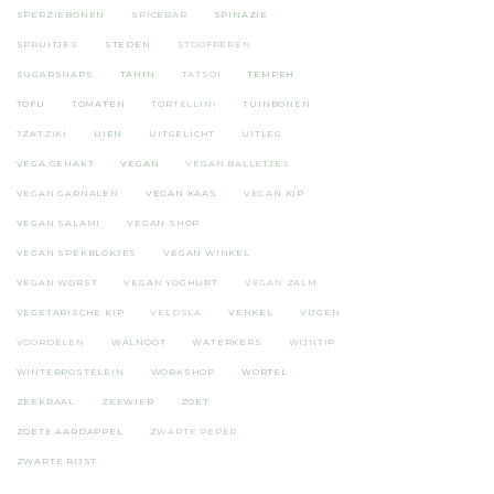
SPERZIEBONEN
SPICEBAR
SPINAZIE
SPRUITJES
STEDEN
STOOFPEREN
SUGARSNAPS
TAHIN
TATSOI
TEMPEH
TOFU
TOMATEN
TORTELLINI
TUINBONEN
TZATZIKI
UIEN
UITGELICHT
UITLEG
VEGA GEHAKT
VEGAN
VEGAN BALLETJES
VEGAN GARNALEN
VEGAN KAAS
VEGAN KIP
VEGAN SALAMI
VEGAN SHOP
VEGAN SPEKBLOKJES
VEGAN WINKEL
VEGAN WORST
VEGAN YOGHURT
VEGAN ZALM
VEGETARISCHE KIP
VELDSLA
VENKEL
VIJGEN
VOORDELEN
WALNOOT
WATERKERS
WIJNTIP
WINTERPOSTELEIN
WORKSHOP
WORTEL
ZEEKRAAL
ZEEWIER
ZOET
ZOETE AARDAPPEL
ZWARTE PEPER
ZWARTE RIJST