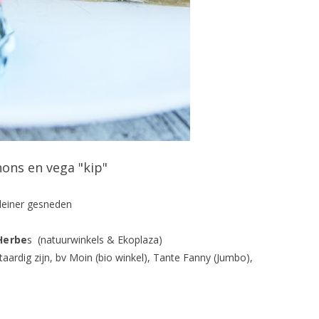
ons en vega "kip"
 kleiner gesneden
Herbe
s (natuurwinkels & Ekoplaza)
taardig zijn, bv Moin (bio winkel), Tante Fanny (Jumbo),