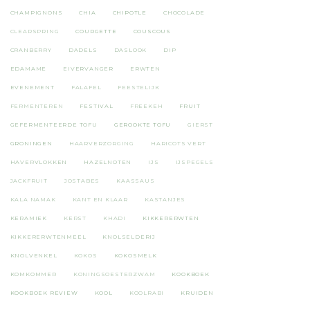
CHAMPIGNONS
CHIA
CHIPOTLE
CHOCOLADE
CLEARSPRING
COURGETTE
COUSCOUS
CRANBERRY
DADELS
DASLOOK
DIP
EDAMAME
EIVERVANGER
ERWTEN
EVENEMENT
FALAFEL
FEESTELIJK
FERMENTEREN
FESTIVAL
FREEKEH
FRUIT
GEFERMENTEERDE TOFU
GEROOKTE TOFU
GIERST
GRONINGEN
HAARVERZORGING
HARICOTS VERT
HAVERVLOKKEN
HAZELNOTEN
IJS
IJSPEGELS
JACKFRUIT
JOSTABES
KAASSAUS
KALA NAMAK
KANT EN KLAAR
KASTANJES
KERAMIEK
KERST
KHADI
KIKKERERWTEN
KIKKERERWTENMEEL
KNOLSELDERIJ
KNOLVENKEL
KOKOS
KOKOSMELK
KOMKOMMER
KONINGSOESTERZWAM
KOOKBOEK
KOOKBOEK REVIEW
KOOL
KOOLRABI
KRUIDEN