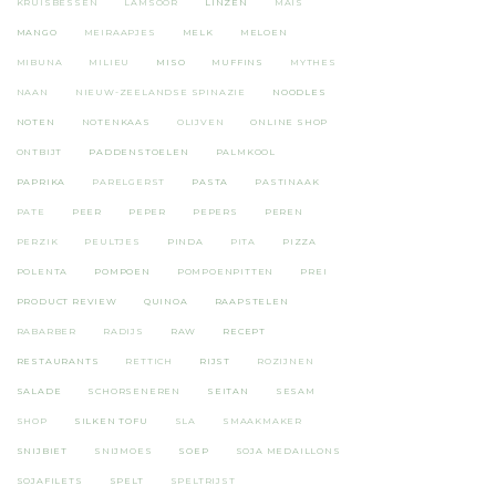
KRUISBESSEN
LAMSOOR
LINZEN
MAIS
MANGO
MEIRAAPJES
MELK
MELOEN
MIBUNA
MILIEU
MISO
MUFFINS
MYTHES
NAAN
NIEUW-ZEELANDSE SPINAZIE
NOODLES
NOTEN
NOTENKAAS
OLIJVEN
ONLINE SHOP
ONTBIJT
PADDENSTOELEN
PALMKOOL
PAPRIKA
PARELGERST
PASTA
PASTINAAK
PATE
PEER
PEPER
PEPERS
PEREN
PERZIK
PEULTJES
PINDA
PITA
PIZZA
POLENTA
POMPOEN
POMPOENPITTEN
PREI
PRODUCT REVIEW
QUINOA
RAAPSTELEN
RABARBER
RADIJS
RAW
RECEPT
RESTAURANTS
RETTICH
RIJST
ROZIJNEN
SALADE
SCHORSENEREN
SEITAN
SESAM
SHOP
SILKEN TOFU
SLA
SMAAKMAKER
SNIJBIET
SNIJMOES
SOEP
SOJA MEDAILLONS
SOJAFILETS
SPELT
SPELTRIJST