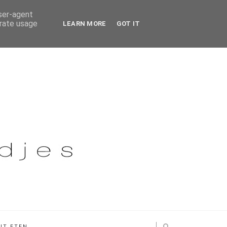
user-agent
erate usage
LEARN MORE
GOT IT
IT ETEN