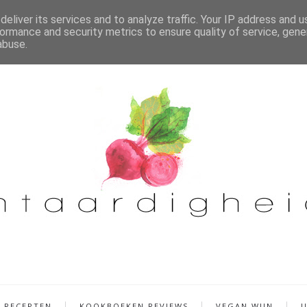
eliver its services and to analyze traffic. Your IP address and 
ormance and security metrics to ensure quality of service, gen
abuse.
RECEPTEN
KOOKBOEKEN REVIEWS
VEGAN WIJN
U