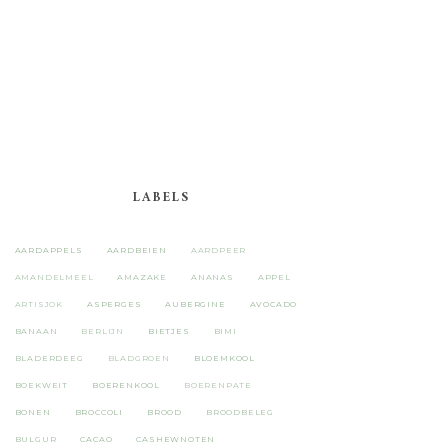
LABELS
AARDAPPELS
AARDBEIEN
AARDPEER
AMANDELMEEL
AMAZAKE
ANANAS
APPEL
ARTISJOK
ASPERGES
AUBERGINE
AVOCADO
BANAAN
BERLIJN
BIETJES
BIMI
BLADERDEEG
BLADGROEN
BLOEMKOOL
BOEKWEIT
BOERENKOOL
BOERENPATE
BONEN
BROCCOLI
BROOD
BROODBELEG
BULGUR
CACAO
CASHEWNOTEN