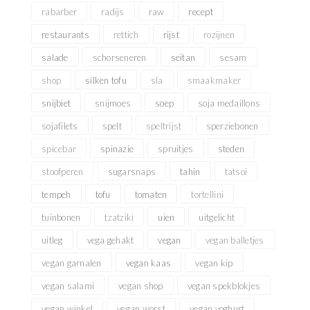
rabarber
radijs
raw
recept
restaurants
rettich
rijst
rozijnen
salade
schorseneren
seitan
sesam
shop
silken tofu
sla
smaakmaker
snijbiet
snijmoes
soep
soja medaillons
sojafilets
spelt
speltrijst
sperziebonen
spicebar
spinazie
spruitjes
steden
stoofperen
sugarsnaps
tahin
tatsoi
tempeh
tofu
tomaten
tortellini
tuinbonen
tzatziki
uien
uitgelicht
uitleg
vega gehakt
vegan
vegan balletjes
vegan garnalen
vegan kaas
vegan kip
vegan salami
vegan shop
vegan spekblokjes
vegan winkel
vegan worst
vegan yoghurt