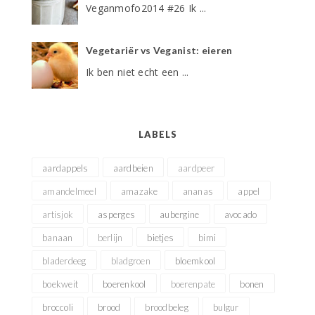
Veganmofo2014 #26 Ik ...
Vegetariër vs Veganist: eieren
Ik ben niet echt een ...
LABELS
aardappels
aardbeien
aardpeer
amandelmeel
amazake
ananas
appel
artisjok
asperges
aubergine
avocado
banaan
berlijn
bietjes
bimi
bladerdeeg
bladgroen
bloemkool
boekweit
boerenkool
boerenpate
bonen
broccoli
brood
broodbeleg
bulgur