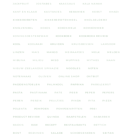
JACKFRUIT
JOSTABES
KAASSAUS
KALA NAMAK
KANT EN KLAAR
KASTANJES
KERAMIEK
KERST
KHADI
KIKKERERWTEN
KIKKERERWTENMEEL
KNOLSELDERIJ
KNOLVENKEL
KOKOS
KOKOSMELK
KOMKOMMER
KONINGSOESTERZWAM
KOOKBOEK
KOOKBOEK REVIEW
KOOL
KOOLRABI
KRUIDEN
KRUISBESSEN
LAMSOOR
LINZEN
MAIS
MANGO
MEIRAAPJES
MELK
MELOEN
MIBUNA
MILIEU
MISO
MUFFINS
MYTHES
NAAN
NIEUW-ZEELANDSE SPINAZIE
NOODLES
NOTEN
NOTENKAAS
OLIJVEN
ONLINE SHOP
ONTBIJT
PADDENSTOELEN
PALMKOOL
PAPRIKA
PARELGERST
PASTA
PASTINAAK
PATE
PEER
PEPER
PEPERS
PEREN
PERZIK
PEULTJES
PINDA
PITA
PIZZA
POLENTA
POMPOEN
POMPOENPITTEN
PREI
PRODUCT REVIEW
QUINOA
RAAPSTELEN
RABARBER
RADIJS
RAW
RECEPT
RESTAURANTS
RETTICH
RIJST
ROZIJNEN
SALADE
SCHORSENEREN
SEITAN