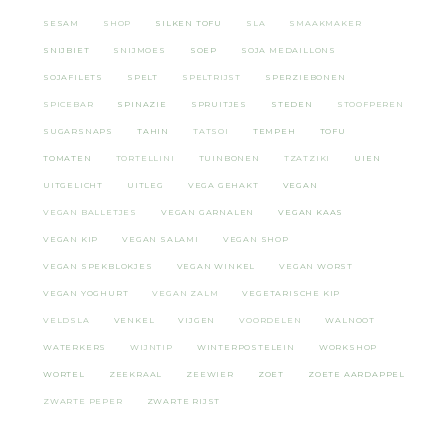
SESAM
SHOP
SILKEN TOFU
SLA
SMAAKMAKER
SNIJBIET
SNIJMOES
SOEP
SOJA MEDAILLONS
SOJAFILETS
SPELT
SPELTRIJST
SPERZIEBONEN
SPICEBAR
SPINAZIE
SPRUITJES
STEDEN
STOOFPEREN
SUGARSNAPS
TAHIN
TATSOI
TEMPEH
TOFU
TOMATEN
TORTELLINI
TUINBONEN
TZATZIKI
UIEN
UITGELICHT
UITLEG
VEGA GEHAKT
VEGAN
VEGAN BALLETJES
VEGAN GARNALEN
VEGAN KAAS
VEGAN KIP
VEGAN SALAMI
VEGAN SHOP
VEGAN SPEKBLOKJES
VEGAN WINKEL
VEGAN WORST
VEGAN YOGHURT
VEGAN ZALM
VEGETARISCHE KIP
VELDSLA
VENKEL
VIJGEN
VOORDELEN
WALNOOT
WATERKERS
WIJNTIP
WINTERPOSTELEIN
WORKSHOP
WORTEL
ZEEKRAAL
ZEEWIER
ZOET
ZOETE AARDAPPEL
ZWARTE PEPER
ZWARTE RIJST