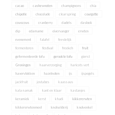
cacao
cashewnoten
champignons
chia
chipotle
chocolade
clearspring
courgette
couscous
cranberry
dadels
daslook
dip
edamame
eivervanger
erwten
evenement
falafel
feestelijk
fermenteren
festival
freekeh
fruit
gefermenteerde tofu
gerookte tofu
gierst
Groningen
haarverzorging
haricots vert
havervlokken
hazelnoten
ijs
ijspegels
jackfruit
jostabes
kaassaus
kala namak
kant en klaar
kastanjes
keramiek
kerst
khadi
kikkererwten
kikkererwtenmeel
knolselderij
knolvenkel