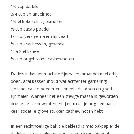
1½ cup dadels
3/4 cup amandelmeel
1½ el kokosolie, gesmolten
½ cup cacao poeder
½ cup (vers gemalen) lijnzaad
½ cup acai bessen, geweekt
1 á 2 el kaneel
½ cup ongebrande cashewnoten
Dadels in keukenmachine fijnmalen, amandelmeel erbij
doen, acai bessen (houd wat achter ter garnering),
lijnzaad, cacao poeder en kaneel erbij doen en goed
fijnmalen. Wanneer het een stevige massa is geworden
doe je de cashewnoten erbij en maal je nog een aantal
keer zodat je grove stukken cashew noten hebt.
In een rechthoekige bak die bekleed is met bakpapier de
dadelmassa verdelen en goed aandrukken. Verdeel