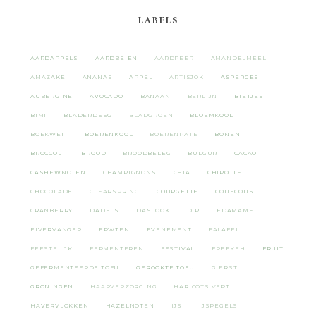
LABELS
AARDAPPELS
AARDBEIEN
AARDPEER
AMANDELMEEL
AMAZAKE
ANANAS
APPEL
ARTISJOK
ASPERGES
AUBERGINE
AVOCADO
BANAAN
BERLIJN
BIETJES
BIMI
BLADERDEEG
BLADGROEN
BLOEMKOOL
BOEKWEIT
BOERENKOOL
BOERENPATE
BONEN
BROCCOLI
BROOD
BROODBELEG
BULGUR
CACAO
CASHEWNOTEN
CHAMPIGNONS
CHIA
CHIPOTLE
CHOCOLADE
CLEARSPRING
COURGETTE
COUSCOUS
CRANBERRY
DADELS
DASLOOK
DIP
EDAMAME
EIVERVANGER
ERWTEN
EVENEMENT
FALAFEL
FEESTELIJK
FERMENTEREN
FESTIVAL
FREEKEH
FRUIT
GEFERMENTEERDE TOFU
GEROOKTE TOFU
GIERST
GRONINGEN
HAARVERZORGING
HARICOTS VERT
HAVERVLOKKEN
HAZELNOTEN
IJS
IJSPEGELS