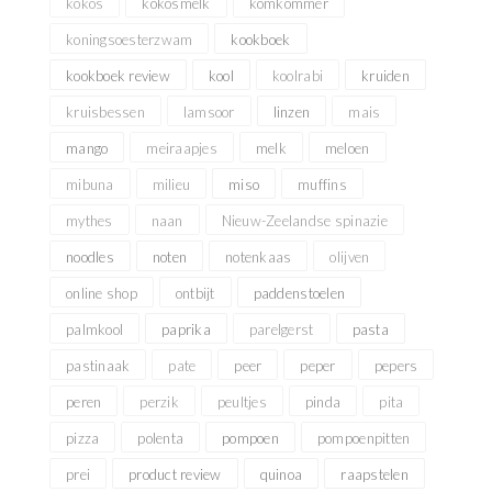
kokos
kokosmelk
komkommer
koningsoesterzwam
kookboek
kookboek review
kool
koolrabi
kruiden
kruisbessen
lamsoor
linzen
mais
mango
meiraapjes
melk
meloen
mibuna
milieu
miso
muffins
mythes
naan
Nieuw-Zeelandse spinazie
noodles
noten
notenkaas
olijven
online shop
ontbijt
paddenstoelen
palmkool
paprika
parelgerst
pasta
pastinaak
pate
peer
peper
pepers
peren
perzik
peultjes
pinda
pita
pizza
polenta
pompoen
pompoenpitten
prei
product review
quinoa
raapstelen