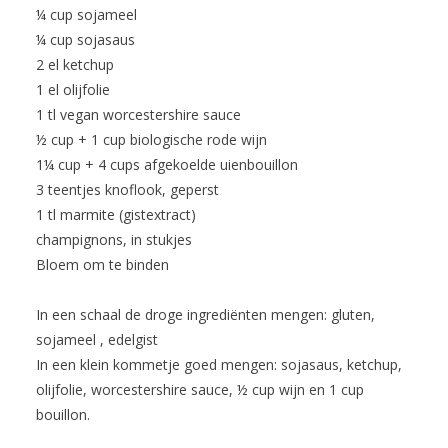
¼ cup sojameel
¼ cup sojasaus
2 el ketchup
1 el olijfolie
1 tl vegan worcestershire sauce
½ cup + 1 cup biologische rode wijn
1¼ cup + 4 cups afgekoelde uienbouillon
3 teentjes knoflook, geperst
1 tl marmite (gistextract)
champignons, in stukjes
Bloem om te binden
In een schaal de droge ingrediënten mengen: gluten,
sojameel , edelgist
In een klein kommetje goed mengen: sojasaus, ketchup,
olijfolie, worcestershire sauce, ½ cup wijn en 1 cup
bouillon.