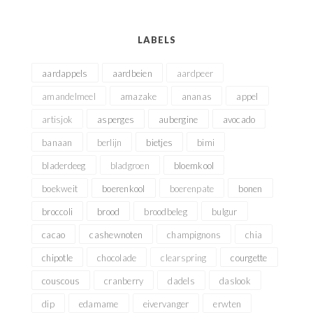
LABELS
aardappels
aardbeien
aardpeer
amandelmeel
amazake
ananas
appel
artisjok
asperges
aubergine
avocado
banaan
berlijn
bietjes
bimi
bladerdeeg
bladgroen
bloemkool
boekweit
boerenkool
boerenpate
bonen
broccoli
brood
broodbeleg
bulgur
cacao
cashewnoten
champignons
chia
chipotle
chocolade
clearspring
courgette
couscous
cranberry
dadels
daslook
dip
edamame
eivervanger
erwten