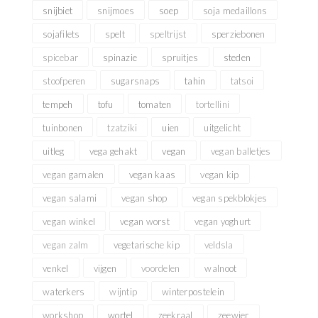
snijbiet
snijmoes
soep
soja medaillons
sojafilets
spelt
speltrijst
sperziebonen
spicebar
spinazie
spruitjes
steden
stoofperen
sugarsnaps
tahin
tatsoi
tempeh
tofu
tomaten
tortellini
tuinbonen
tzatziki
uien
uitgelicht
uitleg
vega gehakt
vegan
vegan balletjes
vegan garnalen
vegan kaas
vegan kip
vegan salami
vegan shop
vegan spekblokjes
vegan winkel
vegan worst
vegan yoghurt
vegan zalm
vegetarische kip
veldsla
venkel
vijgen
voordelen
walnoot
waterkers
wijntip
winterpostelein
workshop
wortel
zeekraal
zeewier