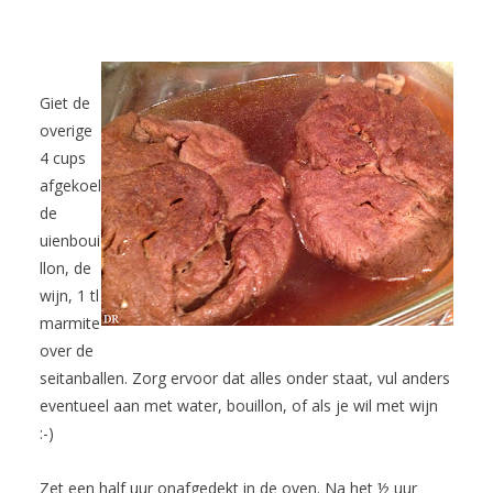
Giet de
overige
4 cups
afgekoel
de
uienboui
llon, de
wijn, 1 tl
marmite
over de
seitanballen. Zorg ervoor dat alles onder staat, vul anders
eventueel aan met water, bouillon, of als je wil met wijn
:-)
Zet een half uur onafgedekt in de oven. Na het ½ uur