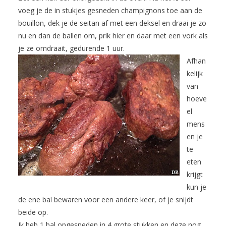
voeg je de in stukjes gesneden champignons toe aan de
bouillon, dek je de seitan af met een deksel en draai je zo
nu en dan de ballen om, prik hier en daar met een vork als
je ze omdraait, gedurende 1 uur.
Afhan
kelijk
van
hoeve
el
mens
en je
te
eten
krijgt
kun je
de ene bal bewaren voor een andere keer, of je snijdt
beide op.
Ik heb 1 bal opgesneden in 4 grote stukken en deze nog