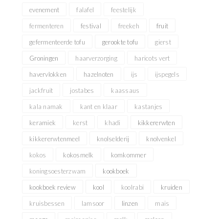
evenement
falafel
feestelijk
fermenteren
festival
freekeh
fruit
gefermenteerde tofu
gerookte tofu
gierst
Groningen
haarverzorging
haricots vert
havervlokken
hazelnoten
ijs
ijspegels
jackfruit
jostabes
kaassaus
kala namak
kant en klaar
kastanjes
keramiek
kerst
khadi
kikkererwten
kikkererwtenmeel
knolselderij
knolvenkel
kokos
kokosmelk
komkommer
koningsoesterzwam
kookboek
kookboek review
kool
koolrabi
kruiden
kruisbessen
lamsoor
linzen
mais