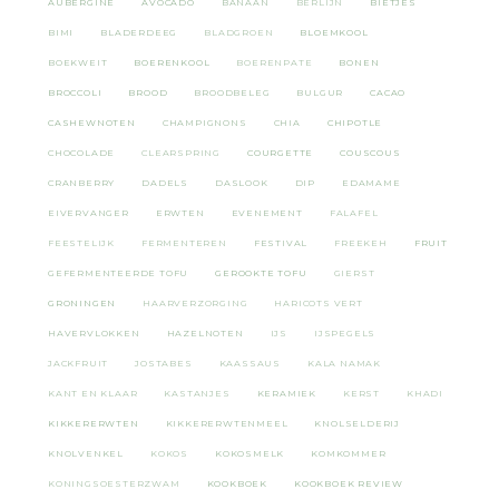
AUBERGINE
AVOCADO
BANAAN
BERLIJN
BIETJES
BIMI
BLADERDEEG
BLADGROEN
BLOEMKOOL
BOEKWEIT
BOERENKOOL
BOERENPATE
BONEN
BROCCOLI
BROOD
BROODBELEG
BULGUR
CACAO
CASHEWNOTEN
CHAMPIGNONS
CHIA
CHIPOTLE
CHOCOLADE
CLEARSPRING
COURGETTE
COUSCOUS
CRANBERRY
DADELS
DASLOOK
DIP
EDAMAME
EIVERVANGER
ERWTEN
EVENEMENT
FALAFEL
FEESTELIJK
FERMENTEREN
FESTIVAL
FREEKEH
FRUIT
GEFERMENTEERDE TOFU
GEROOKTE TOFU
GIERST
GRONINGEN
HAARVERZORGING
HARICOTS VERT
HAVERVLOKKEN
HAZELNOTEN
IJS
IJSPEGELS
JACKFRUIT
JOSTABES
KAASSAUS
KALA NAMAK
KANT EN KLAAR
KASTANJES
KERAMIEK
KERST
KHADI
KIKKERERWTEN
KIKKERERWTENMEEL
KNOLSELDERIJ
KNOLVENKEL
KOKOS
KOKOSMELK
KOMKOMMER
KONINGSOESTERZWAM
KOOKBOEK
KOOKBOEK REVIEW