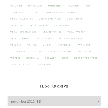
TOMATEN
TORTELLINI
TUINBONEN
TZATZIKI
UIEN
UITGELICHT
UITLEG
VEGA GEHAKT
VEGAN
VEGAN BALLETJES
VEGAN GARNALEN
VEGAN KAAS
VEGAN KIP
VEGAN SALAMI
VEGAN SHOP
VEGAN SPEKBLOKJES
VEGAN WINKEL
VEGAN WORST
VEGAN YOGHURT
VEGAN ZALM
VEGETARISCHE KIP
VELDSLA
VENKEL
VIJGEN
VOORDELEN
WALNOOT
WATERKERS
WIJNTIP
WINTERPOSTELEIN
WORKSHOP
WORTEL
ZEEKRAAL
ZEEWIER
ZOET
ZOETE AARDAPPEL
ZWARTE PEPER
ZWARTE RIJST
BLOG ARCHIVE