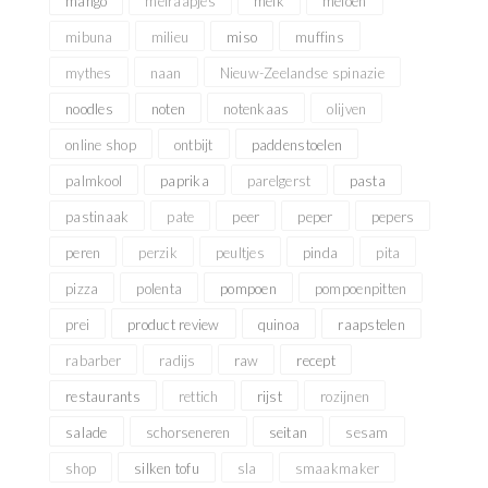
mango
meiraapjes
melk
meloen
mibuna
milieu
miso
muffins
mythes
naan
Nieuw-Zeelandse spinazie
noodles
noten
notenkaas
olijven
online shop
ontbijt
paddenstoelen
palmkool
paprika
parelgerst
pasta
pastinaak
pate
peer
peper
pepers
peren
perzik
peultjes
pinda
pita
pizza
polenta
pompoen
pompoenpitten
prei
product review
quinoa
raapstelen
rabarber
radijs
raw
recept
restaurants
rettich
rijst
rozijnen
salade
schorseneren
seitan
sesam
shop
silken tofu
sla
smaakmaker