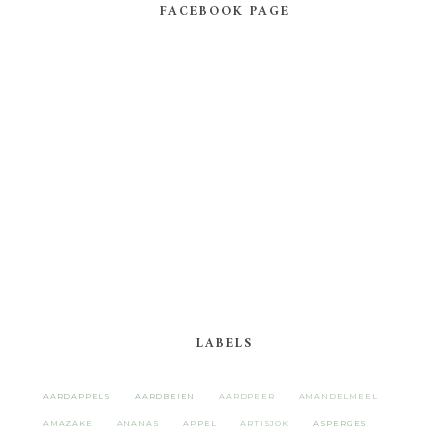
FACEBOOK PAGE
LABELS
AARDAPPELS
AARDBEIEN
AARDPEER
AMANDELMEEL
AMAZAKE
ANANAS
APPEL
ARTISJOK
ASPERGES