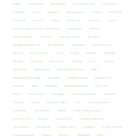
KOOL
KOOLRABI
KRUIDEN
KRUISBESSEN
LAMSOOR
LINZEN
MAIS
MANGO
MEIRAAPJES
MELK
MELOEN
MIBUNA
MILIEU
MISO
MUFFINS
MYTHES
NAAN
NIEUW-ZEELANDSE SPINAZIE
NOODLES
NOTEN
NOTENKAAS
OLIJVEN
ONLINE SHOP
ONTBIJT
PADDENSTOELEN
PALMKOOL
PAPRIKA
PARELGERST
PASTA
PASTINAAK
PATE
PEER
PEPER
PEPERS
PEREN
PERZIK
PEULTJES
PINDA
PITA
PIZZA
POLENTA
POMPOEN
POMPOENPITTEN
PREI
PRODUCT REVIEW
QUINOA
RAAPSTELEN
RABARBER
RADIJS
RAW
RECEPT
RESTAURANTS
RETTICH
RIJST
ROZIJNEN
SALADE
SCHORSENEREN
SEITAN
SESAM
SHOP
SILKEN TOFU
SLA
SMAAKMAKER
SNIJBIET
SNIJMOES
SOEP
SOJA MEDAILLONS
SOJAFILETS
SPELT
SPELTRIJST
SPERZIEBONEN
SPICEBAR
SPINAZIE
SPRUITJES
STEDEN
STOOFPEREN
SUGARSNAPS
TAHIN
TATSOI
TEMPEH
TOFU