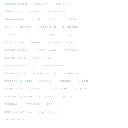
SPERZIEBONEN
SPICEBAR
SPINAZIE
SPRUITJES
STEDEN
STOOFPEREN
SUGARSNAPS
TAHIN
TATSOI
TEMPEH
TOFU
TOMATEN
TORTELLINI
TUINBONEN
TZATZIKI
UIEN
UITGELICHT
UITLEG
VEGA GEHAKT
VEGAN
VEGAN BALLETJES
VEGAN GARNALEN
VEGAN KAAS
VEGAN KIP
VEGAN SALAMI
VEGAN SHOP
VEGAN SPEKBLOKJES
VEGAN WINKEL
VEGAN WORST
VEGAN YOGHURT
VEGAN ZALM
VEGETARISCHE KIP
VELDSLA
VENKEL
VIJGEN
VOORDELEN
WALNOOT
WATERKERS
WIJNTIP
WINTERPOSTELEIN
WORKSHOP
WORTEL
ZEEKRAAL
ZEEWIER
ZOET
ZOETE AARDAPPEL
ZWARTE PEPER
ZWARTE RIJST