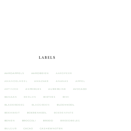
LABELS
AARDAPPELS
AARDBEIEN
AARDPEER
AMANDELMEEL
AMAZAKE
ANANAS
APPEL
ARTISJOK
ASPERGES
AUBERGINE
AVOCADO
BANAAN
BERLIJN
BIETJES
BIMI
BLADERDEEG
BLADGROEN
BLOEMKOOL
BOEKWEIT
BOERENKOOL
BOERENPATE
BONEN
BROCCOLI
BROOD
BROODBELEG
BULGUR
CACAO
CASHEWNOTEN