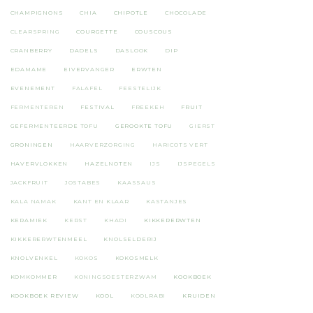
CHAMPIGNONS
CHIA
CHIPOTLE
CHOCOLADE
CLEARSPRING
COURGETTE
COUSCOUS
CRANBERRY
DADELS
DASLOOK
DIP
EDAMAME
EIVERVANGER
ERWTEN
EVENEMENT
FALAFEL
FEESTELIJK
FERMENTEREN
FESTIVAL
FREEKEH
FRUIT
GEFERMENTEERDE TOFU
GEROOKTE TOFU
GIERST
GRONINGEN
HAARVERZORGING
HARICOTS VERT
HAVERVLOKKEN
HAZELNOTEN
IJS
IJSPEGELS
JACKFRUIT
JOSTABES
KAASSAUS
KALA NAMAK
KANT EN KLAAR
KASTANJES
KERAMIEK
KERST
KHADI
KIKKERERWTEN
KIKKERERWTENMEEL
KNOLSELDERIJ
KNOLVENKEL
KOKOS
KOKOSMELK
KOMKOMMER
KONINGSOESTERZWAM
KOOKBOEK
KOOKBOEK REVIEW
KOOL
KOOLRABI
KRUIDEN