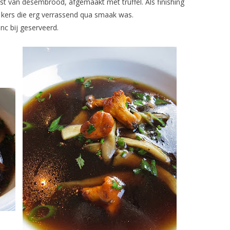
t van desembrood, afgemaakt met truffel. Als finishing
kers die erg verrassend qua smaak was.
c bij geserveerd.