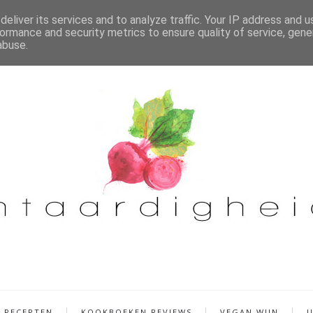
eliver its services and to analyze traffic. Your IP address and 
ormance and security metrics to ensure quality of service, gen
abuse.
RECEPTEN
KOOKBOEKEN REVIEWS
VEGAN WIJN
U