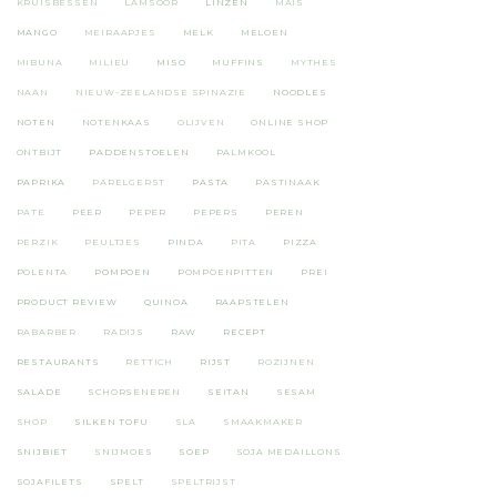
KRUISBESSEN
LAMSOOR
LINZEN
MAIS
MANGO
MEIRAAPJES
MELK
MELOEN
MIBUNA
MILIEU
MISO
MUFFINS
MYTHES
NAAN
NIEUW-ZEELANDSE SPINAZIE
NOODLES
NOTEN
NOTENKAAS
OLIJVEN
ONLINE SHOP
ONTBIJT
PADDENSTOELEN
PALMKOOL
PAPRIKA
PARELGERST
PASTA
PASTINAAK
PATE
PEER
PEPER
PEPERS
PEREN
PERZIK
PEULTJES
PINDA
PITA
PIZZA
POLENTA
POMPOEN
POMPOENPITTEN
PREI
PRODUCT REVIEW
QUINOA
RAAPSTELEN
RABARBER
RADIJS
RAW
RECEPT
RESTAURANTS
RETTICH
RIJST
ROZIJNEN
SALADE
SCHORSENEREN
SEITAN
SESAM
SHOP
SILKEN TOFU
SLA
SMAAKMAKER
SNIJBIET
SNIJMOES
SOEP
SOJA MEDAILLONS
SOJAFILETS
SPELT
SPELTRIJST