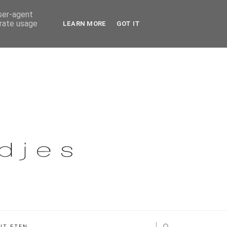
user-agent
erate usage
LEARN MORE
GOT IT
IT ETEN