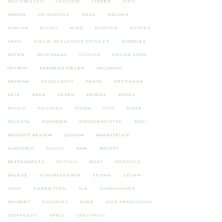
KRUISBESSEN
LAMSOOR
LINZEN
MAIS
MANGO
MEIRAAPJES
MELK
MELOEN
MIBUNA
MILIEU
MISO
MUFFINS
MYTHES
NAAN
NIEUW-ZEELANDSE SPINAZIE
NOODLES
NOTEN
NOTENKAAS
OLIJVEN
ONLINE SHOP
ONTBIJT
PADDENSTOELEN
PALMKOOL
PAPRIKA
PARELGERST
PASTA
PASTINAAK
PATE
PEER
PEPER
PEPERS
PEREN
PERZIK
PEULTJES
PINDA
PITA
PIZZA
POLENTA
POMPOEN
POMPOENPITTEN
PREI
PRODUCT REVIEW
QUINOA
RAAPSTELEN
RABARBER
RADIJS
RAW
RECEPT
RESTAURANTS
RETTICH
RIJST
ROZIJNEN
SALADE
SCHORSENEREN
SEITAN
SESAM
SHOP
SILKEN TOFU
SLA
SMAAKMAKER
SNIJBIET
SNIJMOES
SOEP
SOJA MEDAILLONS
SOJAFILETS
SPELT
SPELTRIJST