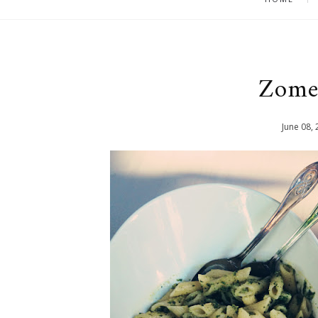
Zomer
June
08
,