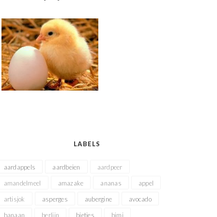
LABELS
aardappels
aardbeien
aardpeer
amandelmeel
amazake
ananas
appel
artisjok
asperges
aubergine
avocado
banaan
berlijn
bietjes
bimi