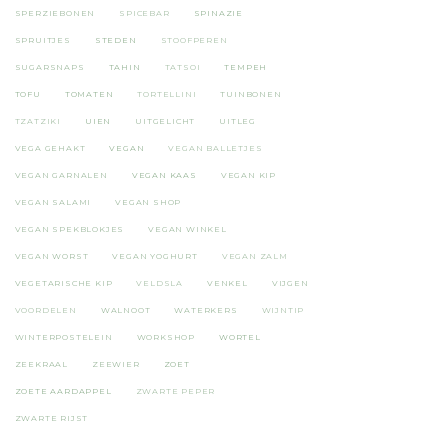
SPERZIEBONEN
SPICEBAR
SPINAZIE
SPRUITJES
STEDEN
STOOFPEREN
SUGARSNAPS
TAHIN
TATSOI
TEMPEH
TOFU
TOMATEN
TORTELLINI
TUINBONEN
TZATZIKI
UIEN
UITGELICHT
UITLEG
VEGA GEHAKT
VEGAN
VEGAN BALLETJES
VEGAN GARNALEN
VEGAN KAAS
VEGAN KIP
VEGAN SALAMI
VEGAN SHOP
VEGAN SPEKBLOKJES
VEGAN WINKEL
VEGAN WORST
VEGAN YOGHURT
VEGAN ZALM
VEGETARISCHE KIP
VELDSLA
VENKEL
VIJGEN
VOORDELEN
WALNOOT
WATERKERS
WIJNTIP
WINTERPOSTELEIN
WORKSHOP
WORTEL
ZEEKRAAL
ZEEWIER
ZOET
ZOETE AARDAPPEL
ZWARTE PEPER
ZWARTE RIJST