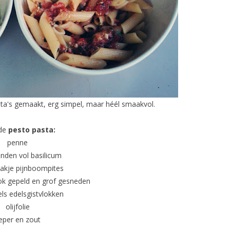
ta's gemaakt, erg simpel, maar héél smaakvol.
 de
pesto pasta:
penne
nden vol basilicum
bakje pijnboompites
ook gepeld en grof gesneden
els edelsgistvlokken
olijfolie
eper en zout