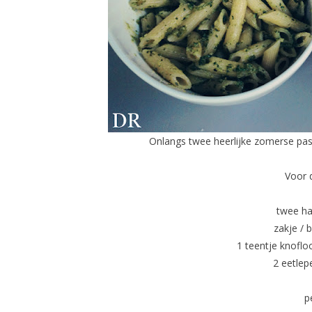
Onlangs twee heerlijke zomerse pas
Voor
twee ha
zakje / 
1 teentje knofl
2 eetlep
p