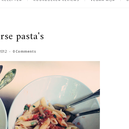
se pasta's
2012
-
0 Comments