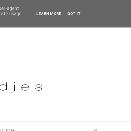
user-agent
erate usage
LEARN MORE
GOT IT
IT ETEN