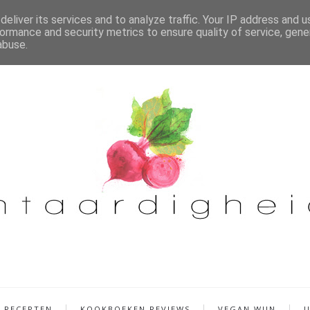
eliver its services and to analyze traffic. Your IP address and 
ormance and security metrics to ensure quality of service, gen
abuse.
RECEPTEN
KOOKBOEKEN REVIEWS
VEGAN WIJN
U