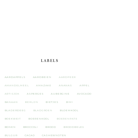
LABELS
AARDAPPELS
AARDBEIEN
AARDPEER
AMANDELMEEL
AMAZAKE
ANANAS
APPEL
ARTISJOK
ASPERGES
AUBERGINE
AVOCADO
BANAAN
BERLIJN
BIETJES
BIMI
BLADERDEEG
BLADGROEN
BLOEMKOOL
BOEKWEIT
BOERENKOOL
BOERENPATE
BONEN
BROCCOLI
BROOD
BROODBELEG
BULGUR
CACAO
CASHEWNOTEN