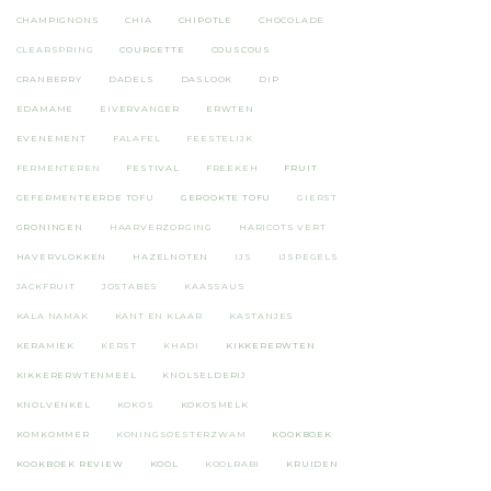
CHAMPIGNONS
CHIA
CHIPOTLE
CHOCOLADE
CLEARSPRING
COURGETTE
COUSCOUS
CRANBERRY
DADELS
DASLOOK
DIP
EDAMAME
EIVERVANGER
ERWTEN
EVENEMENT
FALAFEL
FEESTELIJK
FERMENTEREN
FESTIVAL
FREEKEH
FRUIT
GEFERMENTEERDE TOFU
GEROOKTE TOFU
GIERST
GRONINGEN
HAARVERZORGING
HARICOTS VERT
HAVERVLOKKEN
HAZELNOTEN
IJS
IJSPEGELS
JACKFRUIT
JOSTABES
KAASSAUS
KALA NAMAK
KANT EN KLAAR
KASTANJES
KERAMIEK
KERST
KHADI
KIKKERERWTEN
KIKKERERWTENMEEL
KNOLSELDERIJ
KNOLVENKEL
KOKOS
KOKOSMELK
KOMKOMMER
KONINGSOESTERZWAM
KOOKBOEK
KOOKBOEK REVIEW
KOOL
KOOLRABI
KRUIDEN