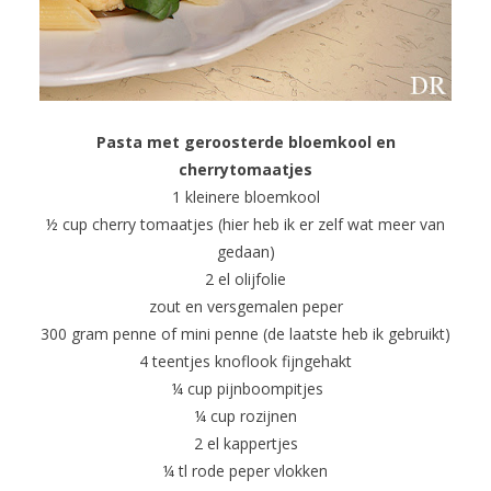
Pasta met geroosterde bloemkool en
cherrytomaatjes
1 kleinere bloemkool
½ cup cherry tomaatjes (hier heb ik er zelf wat meer van
gedaan)
2 el olijfolie
zout en versgemalen peper
300 gram penne of mini penne (de laatste heb ik gebruikt)
4 teentjes knoflook fijngehakt
¼ cup pijnboompitjes
¼ cup rozijnen
2 el kappertjes
¼ tl rode peper vlokken