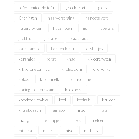
gefermenteerde tofu
gerookte tofu
gierst
Groningen
haarverzorging
haricots vert
havervlokken
hazelnoten
ijs
ijspegels
jackfruit
jostabes
kaassaus
kala namak
kant en klaar
kastanjes
keramiek
kerst
khadi
kikkererwten
kikkererwtenmeel
knolselderij
knolvenkel
kokos
kokosmelk
komkommer
koningsoesterzwam
kookboek
kookboek review
kool
koolrabi
kruiden
kruisbessen
lamsoor
linzen
mais
mango
meiraapjes
melk
meloen
mibuna
milieu
miso
muffins