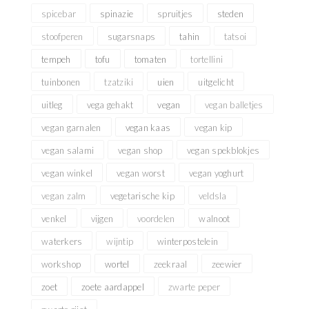
spicebar
spinazie
spruitjes
steden
stoofperen
sugarsnaps
tahin
tatsoi
tempeh
tofu
tomaten
tortellini
tuinbonen
tzatziki
uien
uitgelicht
uitleg
vega gehakt
vegan
vegan balletjes
vegan garnalen
vegan kaas
vegan kip
vegan salami
vegan shop
vegan spekblokjes
vegan winkel
vegan worst
vegan yoghurt
vegan zalm
vegetarische kip
veldsla
venkel
vijgen
voordelen
walnoot
waterkers
wijntip
winterpostelein
workshop
wortel
zeekraal
zeewier
zoet
zoete aardappel
zwarte peper