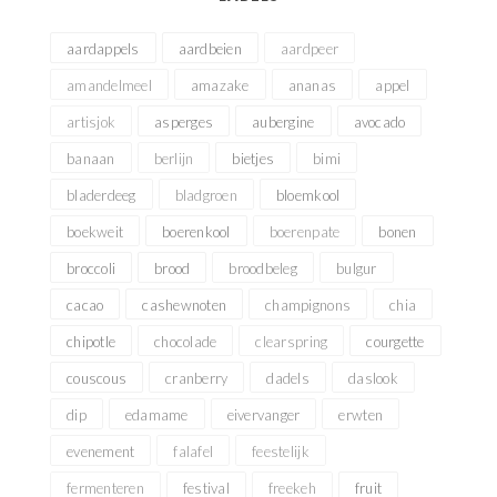
aardappels
aardbeien
aardpeer
amandelmeel
amazake
ananas
appel
artisjok
asperges
aubergine
avocado
banaan
berlijn
bietjes
bimi
bladerdeeg
bladgroen
bloemkool
boekweit
boerenkool
boerenpate
bonen
broccoli
brood
broodbeleg
bulgur
cacao
cashewnoten
champignons
chia
chipotle
chocolade
clearspring
courgette
couscous
cranberry
dadels
daslook
dip
edamame
eivervanger
erwten
evenement
falafel
feestelijk
fermenteren
festival
freekeh
fruit