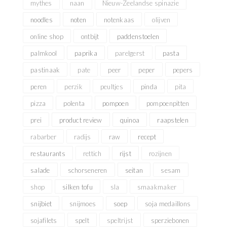
mythes
naan
Nieuw-Zeelandse spinazie
noodles
noten
notenkaas
olijven
online shop
ontbijt
paddenstoelen
palmkool
paprika
parelgerst
pasta
pastinaak
pate
peer
peper
pepers
peren
perzik
peultjes
pinda
pita
pizza
polenta
pompoen
pompoenpitten
prei
product review
quinoa
raapstelen
rabarber
radijs
raw
recept
restaurants
rettich
rijst
rozijnen
salade
schorseneren
seitan
sesam
shop
silken tofu
sla
smaakmaker
snijbiet
snijmoes
soep
soja medaillons
sojafilets
spelt
speltrijst
sperziebonen