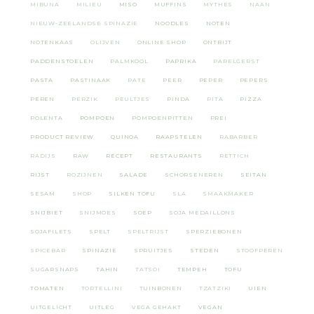
MIBUNA
MILIEU
MISO
MUFFINS
MYTHES
NAAN
NIEUW-ZEELANDSE SPINAZIE
NOODLES
NOTEN
NOTENKAAS
OLIJVEN
ONLINE SHOP
ONTBIJT
PADDENSTOELEN
PALMKOOL
PAPRIKA
PARELGERST
PASTA
PASTINAAK
PATE
PEER
PEPER
PEPERS
PEREN
PERZIK
PEULTJES
PINDA
PITA
PIZZA
POLENTA
POMPOEN
POMPOENPITTEN
PREI
PRODUCT REVIEW
QUINOA
RAAPSTELEN
RABARBER
RADIJS
RAW
RECEPT
RESTAURANTS
RETTICH
RIJST
ROZIJNEN
SALADE
SCHORSENEREN
SEITAN
SESAM
SHOP
SILKEN TOFU
SLA
SMAAKMAKER
SNIJBIET
SNIJMOES
SOEP
SOJA MEDAILLONS
SOJAFILETS
SPELT
SPELTRIJST
SPERZIEBONEN
SPICEBAR
SPINAZIE
SPRUITJES
STEDEN
STOOFPEREN
SUGARSNAPS
TAHIN
TATSOI
TEMPEH
TOFU
TOMATEN
TORTELLINI
TUINBONEN
TZATZIKI
UIEN
UITGELICHT
UITLEG
VEGA GEHAKT
VEGAN