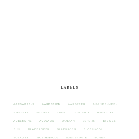
LABELS
AARDAPPELS
AARDBEIEN
AARDPEER
AMANDELMEEL
AMAZAKE
ANANAS
APPEL
ARTISJOK
ASPERGES
AUBERGINE
AVOCADO
BANAAN
BERLIJN
BIETJES
BIMI
BLADERDEEG
BLADGROEN
BLOEMKOOL
BOEKWEIT
BOERENKOOL
BOERENPATE
BONEN