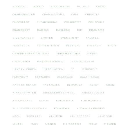
BROCCOLI
BROOD
BROODBELEG
BULGUR
CACAO
CASHEWNOTEN
CHAMPIGNONS
CHIA
CHIPOTLE
CHOCOLADE
CLEARSPRING
COURGETTE
COUSCOUS
CRANBERRY
DADELS
DASLOOK
DIP
EDAMAME
EIVERVANGER
ERWTEN
EVENEMENT
FALAFEL
FEESTELIJK
FERMENTEREN
FESTIVAL
FREEKEH
FRUIT
GEFERMENTEERDE TOFU
GEROOKTE TOFU
GIERST
GRONINGEN
HAARVERZORGING
HARICOTS VERT
HAVERVLOKKEN
HAZELNOTEN
IJS
IJSPEGELS
JACKFRUIT
JOSTABES
KAASSAUS
KALA NAMAK
KANT EN KLAAR
KASTANJES
KERAMIEK
KERST
KHADI
KIKKERERWTEN
KIKKERERWTENMEEL
KNOLSELDERIJ
KNOLVENKEL
KOKOS
KOKOSMELK
KOMKOMMER
KONINGSOESTERZWAM
KOOKBOEK
KOOKBOEK REVIEW
KOOL
KOOLRABI
KRUIDEN
KRUISBESSEN
LAMSOOR
LINZEN
MAIS
MANGO
MEIRAAPJES
MELK
MELOEN