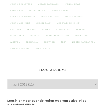
VEGAN BALLETJES
VEGAN GARNALEN
VEGAN KAAS
VEGAN KIP
VEGAN SALAMI
VEGAN SHOP
VEGAN SPEKBLOKJES
VEGAN WINKEL
VEGAN WORST
VEGAN YOGHURT
VEGAN ZALM
VEGETARISCHE KIP
VELDSLA
VENKEL
VIJGEN
VOORDELEN
WALNOOT
WATERKERS
WIJNTIP
WINTERPOSTELEIN
WORKSHOP
WORTEL
ZEEKRAAL
ZEEWIER
ZOET
ZOETE AARDAPPEL
ZWARTE PEPER
ZWARTE RIJST
BLOG ARCHIVE
Lees hier meer over de reden waarom zuivel niet
diervriendelijk is.