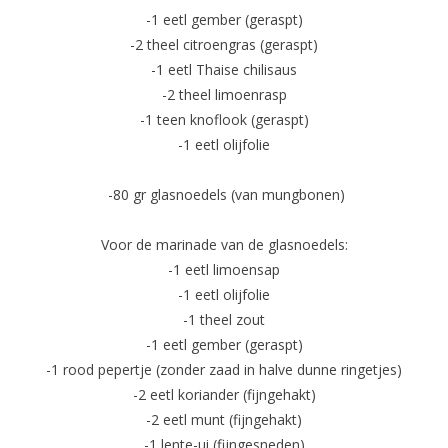
-1 eetl gember (geraspt)
-2 theel citroengras (geraspt)
-1 eetl Thaise chilisaus
-2 theel limoenrasp
-1 teen knoflook (geraspt)
-1 eetl olijfolie
-80 gr glasnoedels (van mungbonen)
Voor de marinade van de glasnoedels:
-1 eetl limoensap
-1 eetl olijfolie
-1 theel zout
-1 eetl gember (geraspt)
-1 rood pepertje (zonder zaad in halve dunne ringetjes)
-2 eetl koriander (fijngehakt)
-2 eetl munt (fijngehakt)
-1 lente-ui (fijngesneden)