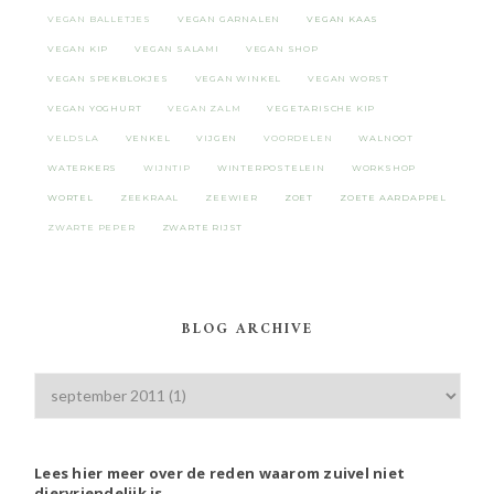
VEGAN BALLETJES
VEGAN GARNALEN
VEGAN KAAS
VEGAN KIP
VEGAN SALAMI
VEGAN SHOP
VEGAN SPEKBLOKJES
VEGAN WINKEL
VEGAN WORST
VEGAN YOGHURT
VEGAN ZALM
VEGETARISCHE KIP
VELDSLA
VENKEL
VIJGEN
VOORDELEN
WALNOOT
WATERKERS
WIJNTIP
WINTERPOSTELEIN
WORKSHOP
WORTEL
ZEEKRAAL
ZEEWIER
ZOET
ZOETE AARDAPPEL
ZWARTE PEPER
ZWARTE RIJST
BLOG ARCHIVE
Lees hier meer over de reden waarom zuivel niet
diervriendelijk is.