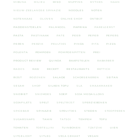
MIBUNA
MILIEU
MISO
MUFFINS
MYTHES
NAAN
NIEUW-ZEELANDSE SPINAZIE
NOODLES
NOTEN
NOTENKAAS
OLIJVEN
ONLINE SHOP
ONTBIJT
PADDENSTOELEN
PALMKOOL
PAPRIKA
PARELGERST
PASTA
PASTINAAK
PATE
PEER
PEPER
PEPERS
PEREN
PERZIK
PEULTJES
PINDA
PITA
PIZZA
POLENTA
POMPOEN
POMPOENPITTEN
PREI
PRODUCT REVIEW
QUINOA
RAAPSTELEN
RABARBER
RADIJS
RAW
RECEPT
RESTAURANTS
RETTICH
RIJST
ROZIJNEN
SALADE
SCHORSENEREN
SEITAN
SESAM
SHOP
SILKEN TOFU
SLA
SMAAKMAKER
SNIJBIET
SNIJMOES
SOEP
SOJA MEDAILLONS
SOJAFILETS
SPELT
SPELTRIJST
SPERZIEBONEN
SPICEBAR
SPINAZIE
SPRUITJES
STEDEN
STOOFPEREN
SUGARSNAPS
TAHIN
TATSOI
TEMPEH
TOFU
TOMATEN
TORTELLINI
TUINBONEN
TZATZIKI
UIEN
UITGELICHT
UITLEG
VEGA GEHAKT
VEGAN