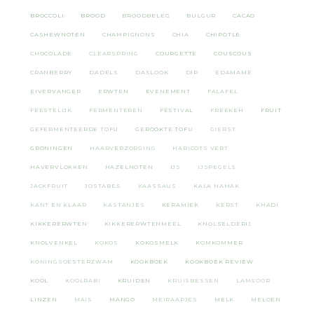
BROCCOLI
BROOD
BROODBELEG
BULGUR
CACAO
CASHEWNOTEN
CHAMPIGNONS
CHIA
CHIPOTLE
CHOCOLADE
CLEARSPRING
COURGETTE
COUSCOUS
CRANBERRY
DADELS
DASLOOK
DIP
EDAMAME
EIVERVANGER
ERWTEN
EVENEMENT
FALAFEL
FEESTELIJK
FERMENTEREN
FESTIVAL
FREEKEH
FRUIT
GEFERMENTEERDE TOFU
GEROOKTE TOFU
GIERST
GRONINGEN
HAARVERZORGING
HARICOTS VERT
HAVERVLOKKEN
HAZELNOTEN
IJS
IJSPEGELS
JACKFRUIT
JOSTABES
KAASSAUS
KALA NAMAK
KANT EN KLAAR
KASTANJES
KERAMIEK
KERST
KHADI
KIKKERERWTEN
KIKKERERWTENMEEL
KNOLSELDERIJ
KNOLVENKEL
KOKOS
KOKOSMELK
KOMKOMMER
KONINGSOESTERZWAM
KOOKBOEK
KOOKBOEK REVIEW
KOOL
KOOLRABI
KRUIDEN
KRUISBESSEN
LAMSOOR
LINZEN
MAIS
MANGO
MEIRAAPJES
MELK
MELOEN