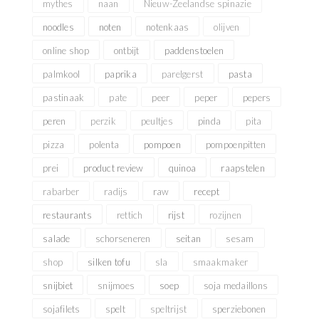
mythes
naan
Nieuw-Zeelandse spinazie
noodles
noten
notenkaas
olijven
online shop
ontbijt
paddenstoelen
palmkool
paprika
parelgerst
pasta
pastinaak
pate
peer
peper
pepers
peren
perzik
peultjes
pinda
pita
pizza
polenta
pompoen
pompoenpitten
prei
product review
quinoa
raapstelen
rabarber
radijs
raw
recept
restaurants
rettich
rijst
rozijnen
salade
schorseneren
seitan
sesam
shop
silken tofu
sla
smaakmaker
snijbiet
snijmoes
soep
soja medaillons
sojafilets
spelt
speltrijst
sperziebonen