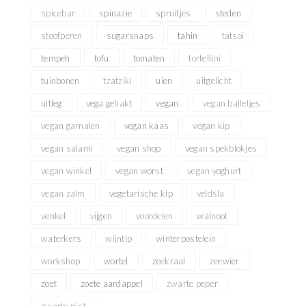
spicebar
spinazie
spruitjes
steden
stoofperen
sugarsnaps
tahin
tatsoi
tempeh
tofu
tomaten
tortellini
tuinbonen
tzatziki
uien
uitgelicht
uitleg
vega gehakt
vegan
vegan balletjes
vegan garnalen
vegan kaas
vegan kip
vegan salami
vegan shop
vegan spekblokjes
vegan winkel
vegan worst
vegan yoghurt
vegan zalm
vegetarische kip
veldsla
venkel
vijgen
voordelen
walnoot
waterkers
wijntip
winterpostelein
workshop
wortel
zeekraal
zeewier
zoet
zoete aardappel
zwarte peper