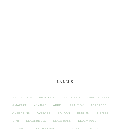
LABELS
AARDAPPELS
AARDBEIEN
AARDPEER
AMANDELMEEL
AMAZAKE
ANANAS
APPEL
ARTISJOK
ASPERGES
AUBERGINE
AVOCADO
BANAAN
BERLIJN
BIETJES
BIMI
BLADERDEEG
BLADGROEN
BLOEMKOOL
BOEKWEIT
BOERENKOOL
BOERENPATE
BONEN