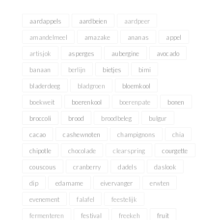
aardappels
aardbeien
aardpeer
amandelmeel
amazake
ananas
appel
artisjok
asperges
aubergine
avocado
banaan
berlijn
bietjes
bimi
bladerdeeg
bladgroen
bloemkool
boekweit
boerenkool
boerenpate
bonen
broccoli
brood
broodbeleg
bulgur
cacao
cashewnoten
champignons
chia
chipotle
chocolade
clearspring
courgette
couscous
cranberry
dadels
daslook
dip
edamame
eivervanger
erwten
evenement
falafel
feestelijk
fermenteren
festival
freekeh
fruit