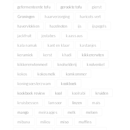
gefermenteerde tofu
gerookte tofu
gierst
Groningen
haarverzorging
haricots vert
havervlokken
hazelnoten
ijs
ijspegels
jackfruit
jostabes
kaassaus
kala namak
kant en klaar
kastanjes
keramiek
kerst
khadi
kikkererwten
kikkererwtenmeel
knolselderij
knolvenkel
kokos
kokosmelk
komkommer
koningsoesterzwam
kookboek
kookboek review
kool
koolrabi
kruiden
kruisbessen
lamsoor
linzen
mais
mango
meiraapjes
melk
meloen
mibuna
milieu
miso
muffins